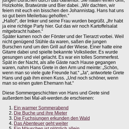
jungen Burschen durch das Gartentor. Sie hatten einen Grill,
Holzkohle, Bratwürste und Bier dabei. „Wir dachten, wir
feiern mit euch ein bisschen den Johannistag. Hans hat uns
so gut beim Meilerbau geholfen.“
„Hallo!“, der Imker und seine Frau wurden begrüßt. „Ihr habt
ja eine richtige Party hier. Gut das wir noch Kartoffelsalat
mitgebracht haben.“
Später kamen noch der Förster und der Tierarzt vorbei. Weil
nicht genügend Stühle da waren, saßen die jungen
Burschen rund um den Grill auf der Wiese. Einer hatte eine
Gitarre dabei und spielte bekannte Volkslieder. Es wurde
gesungen und viel gelacht. Es war ein tolles Sommerfest.
Spät in der Nacht, als alle Gäste nach Hause gegangen
waren, nahm Hans Grete in den Arm und meinte: „Schön,
wenn man so viele gute Freunde hat.“ „Ja“, antwortete Grete
Hans und gab ihm einen Kuss. „Und noch schöner, wenn
man so einen guten Ehemann hat.“
Diese Sommergeschichten von Hans und Grete sind
außerdem bei Mal-alt-werden.de erschienen:
Ein warmer Sommerabend
Die Buche und ihre Mieter
Die Fuchsjungen erkunden den Wald
Das Abenteuer geht weiter
Ein Mäuschen ist plötzlich allein