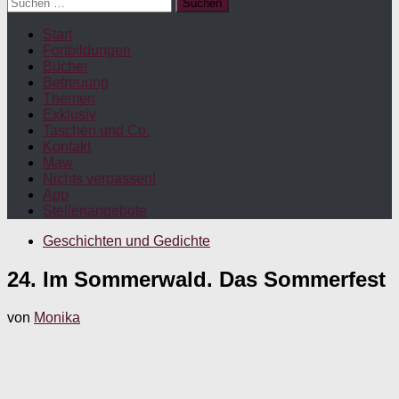
Suchen
nach:
Start
Fortbildungen
Bücher
Betreuung
Themen
Exklusiv
Taschen und Co.
Kontakt
Maw
Nichts verpassen!
App
Stellenangebote
Geschichten und Gedichte
24. Im Sommerwald. Das Sommerfest
von
Monika