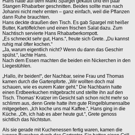
Hans hatte auf dem Markt Spargel gekauft und ein paar
Stangen Rhabarber geschnitten. Beides sollte man nach
Johanni nicht mehr ernten – ganz einfach, weil die Pflanzen
dann Ruhe brauchten.
Hans deckte draußen den Tisch. Es gab Spargel mit heißer
Butter, Kartöffelchen und einen frischen Salat dazu. Zum
Nachtisch servierte Hans Rhabarberkompott.
„Es schmeckt sehr gut, Hans.“, freute sich Grete. „Du kannst
ruhig mal öfter kochen.“
„Ja, warum eigentlich nicht? Wenn du dann das Geschirr
spülst.“, lachte Hans.
Nach dem Essen machten die beiden ein Nickerchen in den
Liegestühlen.
„Hallo, ihr beiden!“, der Nachbar, seine Frau und Thomas
kamen durch die Gartenpforte. „Wir wollten doch mal
schauen, wie es eurem Kater geht.“ Die Nachbarin hatte
einen Erdbeerkuchen mitgebracht und stellte ihn auf den
Tisch. Thomas’ Kratzer im Gesicht sah schon nicht mehr so
schlimm aus, denn Grete hatte ihm gute Ringelblumensalbe
mitgegeben. „Ich koche uns mal Kaffee.“, Hans ging in die
Küche. „Oh, ich hab es aber heute gut.“, Grete genoss
sichtlich das Nichtstun.
Als sie gerade mit Kuchenessen fertig waren, kamen die