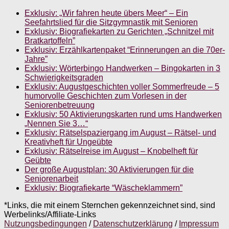
Exklusiv: „Wir fahren heute übers Meer“ – Ein
Seefahrtslied für die Sitzgymnastik mit Senioren
Exklusiv: Biografiekarten zu Gerichten „Schnitzel mit
Bratkartoffeln”
Exklusiv: Erzählkartenpaket “Erinnerungen an die 70er-
Jahre”
Exklusiv: Wörterbingo Handwerken – Bingokarten in 3
Schwierigkeitsgraden
Exklusiv: Augustgeschichten voller Sommerfreude – 5
humorvolle Geschichten zum Vorlesen in der
Seniorenbetreuung
Exklusiv: 50 Aktivierungskarten rund ums Handwerken
„Nennen Sie 3…“
Exklusiv: Rätselspaziergang im August – Rätsel- und
Kreativheft für Ungeübte
Exklusiv: Rätselreise im August – Knobelheft für
Geübte
Der große Augustplan: 30 Aktivierungen für die
Seniorenarbeit
Exklusiv: Biografiekarte “Wäscheklammern”
*Links, die mit einem Sternchen gekennzeichnet sind, sind
Werbelinks/Affiliate-Links
Nutzungsbedingungen
/
Datenschutzerklärung
/
Impressum