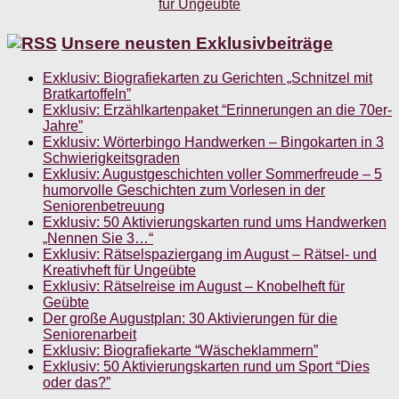
Unsere neusten Exklusivbeiträge
Exklusiv: Biografiekarten zu Gerichten „Schnitzel mit
Bratkartoffeln”
Exklusiv: Erzählkartenpaket “Erinnerungen an die 70er-
Jahre”
Exklusiv: Wörterbingo Handwerken – Bingokarten in 3
Schwierigkeitsgraden
Exklusiv: Augustgeschichten voller Sommerfreude – 5
humorvolle Geschichten zum Vorlesen in der
Seniorenbetreuung
Exklusiv: 50 Aktivierungskarten rund ums Handwerken
„Nennen Sie 3…“
Exklusiv: Rätselspaziergang im August – Rätsel- und
Kreativheft für Ungeübte
Exklusiv: Rätselreise im August – Knobelheft für
Geübte
Der große Augustplan: 30 Aktivierungen für die
Seniorenarbeit
Exklusiv: Biografiekarte “Wäscheklammern”
Exklusiv: 50 Aktivierungskarten rund um Sport “Dies
oder das?”