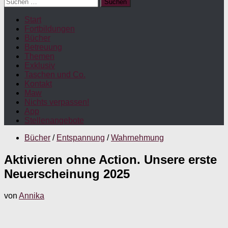
Suchen
nach:
Start
Fortbildungen
Bücher
Betreuung
Themen
Exklusiv
Taschen und Co.
Kontakt
Maw
Nichts verpassen!
App
Stellenangebote
Bücher
/
Entspannung
/
Wahrnehmung
Aktivieren ohne Action. Unsere erste
Neuerscheinung 2025
von
Annika