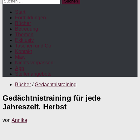
Suchen
nach:
Start
Fortbildungen
Bücher
Betreuung
Themen
Exklusiv
Taschen und Co.
Kontakt
Maw
Nichts verpassen!
App
Stellenangebote
Bücher
/
Gedächtnistraining
Gedächtnistraining für jede
Jahreszeit. Herbst
von
Annika