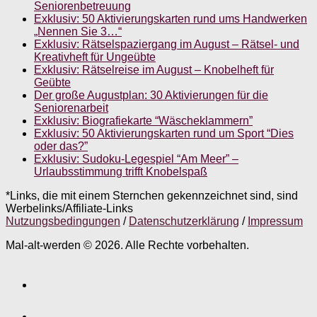
Seniorenbetreuung
Exklusiv: 50 Aktivierungskarten rund ums Handwerken
„Nennen Sie 3…“
Exklusiv: Rätselspaziergang im August – Rätsel- und
Kreativheft für Ungeübte
Exklusiv: Rätselreise im August – Knobelheft für
Geübte
Der große Augustplan: 30 Aktivierungen für die
Seniorenarbeit
Exklusiv: Biografiekarte “Wäscheklammern”
Exklusiv: 50 Aktivierungskarten rund um Sport “Dies
oder das?”
Exklusiv: Sudoku-Legespiel “Am Meer” –
Urlaubsstimmung trifft Knobelspaß
*Links, die mit einem Sternchen gekennzeichnet sind, sind
Werbelinks/Affiliate-Links
Nutzungsbedingungen
/
Datenschutzerklärung
/
Impressum
Mal-alt-werden © 2026. Alle Rechte vorbehalten.