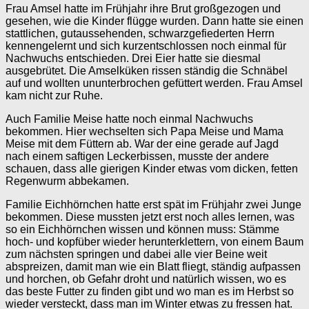
Frau Amsel hatte im Frühjahr ihre Brut großgezogen und
gesehen, wie die Kinder flügge wurden. Dann hatte sie einen
stattlichen, gutaussehenden, schwarzgefiederten Herrn
kennengelernt und sich kurzentschlossen noch einmal für
Nachwuchs entschieden. Drei Eier hatte sie diesmal
ausgebrütet. Die Amselküken rissen ständig die Schnäbel
auf und wollten ununterbrochen gefüttert werden. Frau Amsel
kam nicht zur Ruhe.
Auch Familie Meise hatte noch einmal Nachwuchs
bekommen. Hier wechselten sich Papa Meise und Mama
Meise mit dem Füttern ab. War der eine gerade auf Jagd
nach einem saftigen Leckerbissen, musste der andere
schauen, dass alle gierigen Kinder etwas vom dicken, fetten
Regenwurm abbekamen.
Familie Eichhörnchen hatte erst spät im Frühjahr zwei Junge
bekommen. Diese mussten jetzt erst noch alles lernen, was
so ein Eichhörnchen wissen und können muss: Stämme
hoch- und kopfüber wieder herunterklettern, von einem Baum
zum nächsten springen und dabei alle vier Beine weit
abspreizen, damit man wie ein Blatt fliegt, ständig aufpassen
und horchen, ob Gefahr droht und natürlich wissen, wo es
das beste Futter zu finden gibt und wo man es im Herbst so
wieder versteckt, dass man im Winter etwas zu fressen hat.