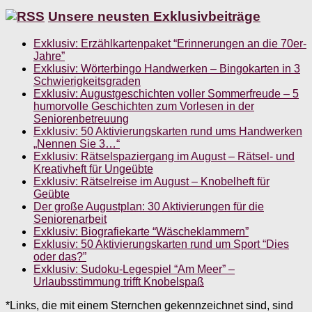
Unsere neusten Exklusivbeiträge
Exklusiv: Erzählkartenpaket “Erinnerungen an die 70er-
Jahre”
Exklusiv: Wörterbingo Handwerken – Bingokarten in 3
Schwierigkeitsgraden
Exklusiv: Augustgeschichten voller Sommerfreude – 5
humorvolle Geschichten zum Vorlesen in der
Seniorenbetreuung
Exklusiv: 50 Aktivierungskarten rund ums Handwerken
„Nennen Sie 3…“
Exklusiv: Rätselspaziergang im August – Rätsel- und
Kreativheft für Ungeübte
Exklusiv: Rätselreise im August – Knobelheft für
Geübte
Der große Augustplan: 30 Aktivierungen für die
Seniorenarbeit
Exklusiv: Biografiekarte “Wäscheklammern”
Exklusiv: 50 Aktivierungskarten rund um Sport “Dies
oder das?”
Exklusiv: Sudoku-Legespiel “Am Meer” –
Urlaubsstimmung trifft Knobelspaß
*Links, die mit einem Sternchen gekennzeichnet sind, sind