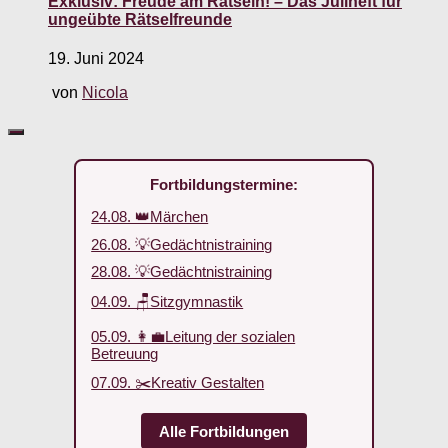
Exklusiv: Freude am Rätseln! – Das Juliheft für
ungeübte Rätselfreunde
19. Juni 2024
von
Nicola
Fortbildungstermine:
24.08. 👑Märchen
26.08. 💡Gedächtnistraining
28.08. 💡Gedächtnistraining
04.09. 🪑Sitzgymnastik
05.09. 👩‍💼Leitung der sozialen
Betreuung
07.09. ✂️Kreativ Gestalten
Alle Fortbildungen