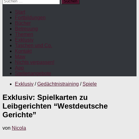
Suchen
nach:
Start
Fortbildungen
Bücher
Betreuung
Themen
Exklusiv
Taschen und Co.
Kontakt
Maw
Nichts verpassen!
App
Stellenangebote
Exklusiv
/
Gedächtnistraining
/
Spiele
Exklusiv: Spielkarten zu
Leibgerichten “Westdeutsche
Gerichte”
von
Nicola