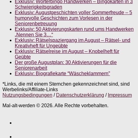
Exklusiv: Wörterbingo Handwerken – Bingokarten in 3
Schwierigkeitsgraden
Exklusiv: Augustgeschichten voller Sommerfreude – 5
humorvolle Geschichten zum Vorlesen in der
Seniorenbetreuung
Exklusiv: 50 Aktivierungskarten rund ums Handwerken
„Nennen Sie 3…“
Exklusiv: Rätselspaziergang im August – Rätsel- und
Kreativheft für Ungeübte
Exklusiv: Rätselreise im August – Knobelheft für
Geübte
Der große Augustplan: 30 Aktivierungen für die
Seniorenarbeit
Exklusiv: Biografiekarte “Wäscheklammern”
*Links, die mit einem Sternchen gekennzeichnet sind, sind
Werbelinks/Affiliate-Links
Nutzungsbedingungen
/
Datenschutzerklärung
/
Impressum
Mal-alt-werden © 2026. Alle Rechte vorbehalten.