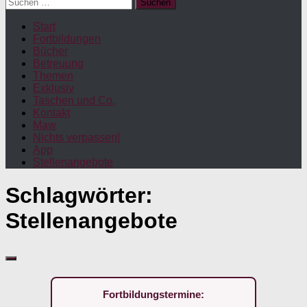
Suchen
nach:
Start
Fortbildungen
Bücher
Betreuung
Themen
Exklusiv
Taschen und Co.
Kontakt
Maw
Nichts verpassen!
App
Stellenangebote
Schlagwörter:
Stellenangebote
Fortbildungstermine: