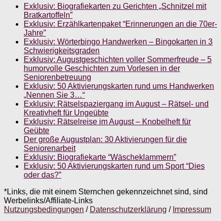
Exklusiv: Biografiekarten zu Gerichten „Schnitzel mit
Bratkartoffeln”
Exklusiv: Erzählkartenpaket “Erinnerungen an die 70er-
Jahre”
Exklusiv: Wörterbingo Handwerken – Bingokarten in 3
Schwierigkeitsgraden
Exklusiv: Augustgeschichten voller Sommerfreude – 5
humorvolle Geschichten zum Vorlesen in der
Seniorenbetreuung
Exklusiv: 50 Aktivierungskarten rund ums Handwerken
„Nennen Sie 3…“
Exklusiv: Rätselspaziergang im August – Rätsel- und
Kreativheft für Ungeübte
Exklusiv: Rätselreise im August – Knobelheft für
Geübte
Der große Augustplan: 30 Aktivierungen für die
Seniorenarbeit
Exklusiv: Biografiekarte “Wäscheklammern”
Exklusiv: 50 Aktivierungskarten rund um Sport “Dies
oder das?”
*Links, die mit einem Sternchen gekennzeichnet sind, sind
Werbelinks/Affiliate-Links
Nutzungsbedingungen
/
Datenschutzerklärung
/
Impressum