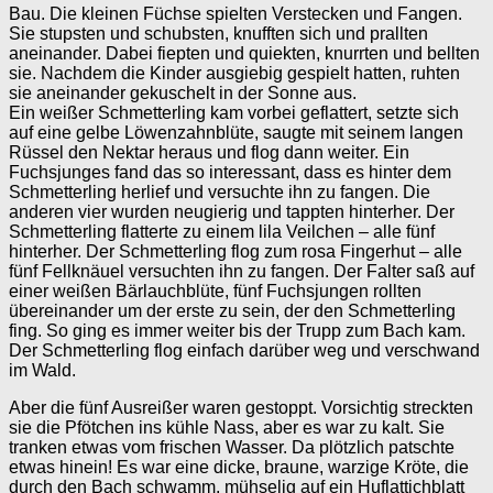
Bau. Die kleinen Füchse spielten Verstecken und Fangen.
Sie stupsten und schubsten, knufften sich und prallten
aneinander. Dabei fiepten und quiekten, knurrten und bellten
sie. Nachdem die Kinder ausgiebig gespielt hatten, ruhten
sie aneinander gekuschelt in der Sonne aus.
Ein weißer Schmetterling kam vorbei geflattert, setzte sich
auf eine gelbe Löwenzahnblüte, saugte mit seinem langen
Rüssel den Nektar heraus und flog dann weiter. Ein
Fuchsjunges fand das so interessant, dass es hinter dem
Schmetterling herlief und versuchte ihn zu fangen. Die
anderen vier wurden neugierig und tappten hinterher. Der
Schmetterling flatterte zu einem lila Veilchen – alle fünf
hinterher. Der Schmetterling flog zum rosa Fingerhut – alle
fünf Fellknäuel versuchten ihn zu fangen. Der Falter saß auf
einer weißen Bärlauchblüte, fünf Fuchsjungen rollten
übereinander um der erste zu sein, der den Schmetterling
fing. So ging es immer weiter bis der Trupp zum Bach kam.
Der Schmetterling flog einfach darüber weg und verschwand
im Wald.
Aber die fünf Ausreißer waren gestoppt. Vorsichtig streckten
sie die Pfötchen ins kühle Nass, aber es war zu kalt. Sie
tranken etwas vom frischen Wasser. Da plötzlich patschte
etwas hinein! Es war eine dicke, braune, warzige Kröte, die
durch den Bach schwamm, mühselig auf ein Huflattichblatt