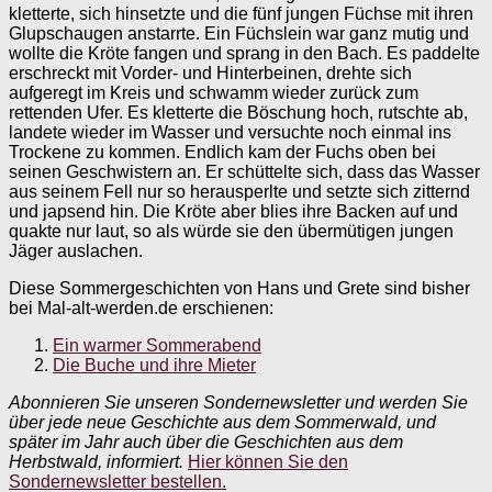
kletterte, sich hinsetzte und die fünf jungen Füchse mit ihren
Glupschaugen anstarrte. Ein Füchslein war ganz mutig und
wollte die Kröte fangen und sprang in den Bach. Es paddelte
erschreckt mit Vorder- und Hinterbeinen, drehte sich
aufgeregt im Kreis und schwamm wieder zurück zum
rettenden Ufer. Es kletterte die Böschung hoch, rutschte ab,
landete wieder im Wasser und versuchte noch einmal ins
Trockene zu kommen. Endlich kam der Fuchs oben bei
seinen Geschwistern an. Er schüttelte sich, dass das Wasser
aus seinem Fell nur so herausperlte und setzte sich zitternd
und japsend hin. Die Kröte aber blies ihre Backen auf und
quakte nur laut, so als würde sie den übermütigen jungen
Jäger auslachen.
Diese Sommergeschichten von Hans und Grete sind bisher
bei Mal-alt-werden.de erschienen:
Ein warmer Sommerabend
Die Buche und ihre Mieter
Abonnieren Sie unseren Sondernewsletter und werden Sie
über jede neue Geschichte aus dem Sommerwald, und
später im Jahr auch über die Geschichten aus dem
Herbstwald, informiert.
Hier können Sie den
Sondernewsletter bestellen.