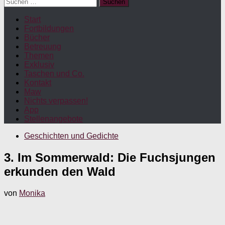
Suchen
nach:
Start
Fortbildungen
Bücher
Betreuung
Themen
Exklusiv
Taschen und Co.
Kontakt
Maw
Nichts verpassen!
App
Stellenangebote
Geschichten und Gedichte
3. Im Sommerwald: Die Fuchsjungen
erkunden den Wald
von
Monika