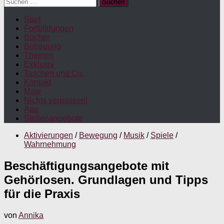
Suchen
nach:
Start
Fortbildungen
Bücher
Betreuung
Themen
Exklusiv
Taschen und Co.
Kontakt
Maw
Nichts verpassen!
App
Stellenangebote
Aktivierungen
/
Bewegung
/
Musik
/
Spiele
/
Wahrnehmung
Beschäftigungsangebote mit
Gehörlosen. Grundlagen und Tipps
für die Praxis
von
Annika