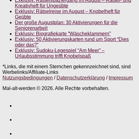
Exklusiv: Rätselspaziergang im August – Rätsel- und
Kreativheft für Ungeübte
Exklusiv: Rätselreise im August – Knobelheft für
Geübte
Der große Augustplan: 30 Aktivierungen für die
Seniorenarbeit
Exklusiv: Biografiekarte “Wäscheklammern”
Exklusiv: 50 Aktivierungskarten rund um Sport “Dies
oder das?”
Exklusiv: Sudoku-Legespiel “Am Meer” –
Urlaubsstimmung trifft Knobelspaß
*Links, die mit einem Sternchen gekennzeichnet sind, sind
Werbelinks/Affiliate-Links
Nutzungsbedingungen
/
Datenschutzerklärung
/
Impressum
Mal-alt-werden © 2026. Alle Rechte vorbehalten.