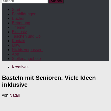
Suchen
nach:
Start
Fortbildungen
Bücher
Betreuung
Themen
Exklusiv
Taschen und Co.
Kontakt
Maw
Nichts verpassen!
App
Stellenangebote
Kreatives
Basteln mit Senioren. Viele Ideen
inklusive
von
Natali