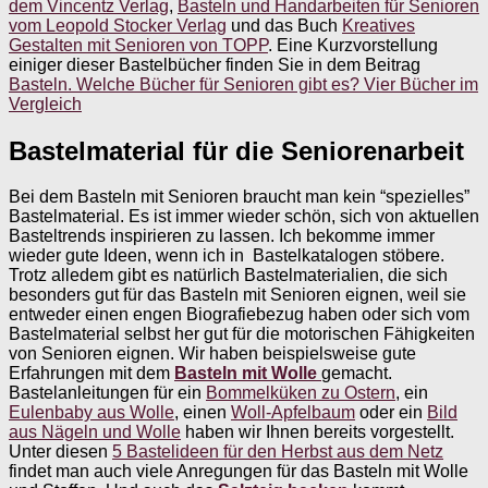
dem Vincentz Verlag
,
Basteln und Handarbeiten für Senioren
vom Leopold Stocker Verlag
und das Buch
Kreatives
Gestalten mit Senioren von TOPP
. Eine Kurzvorstellung
einiger dieser Bastelbücher finden Sie in dem Beitrag
Basteln. Welche Bücher für Senioren gibt es? Vier Bücher im
Vergleich
Bastelmaterial für die Seniorenarbeit
Bei dem Basteln mit Senioren braucht man kein “spezielles”
Bastelmaterial. Es ist immer wieder schön, sich von aktuellen
Basteltrends inspirieren zu lassen. Ich bekomme immer
wieder gute Ideen, wenn ich in Bastelkatalogen stöbere.
Trotz alledem gibt es natürlich Bastelmaterialien, die sich
besonders gut für das Basteln mit Senioren eignen, weil sie
entweder einen engen Biografiebezug haben oder sich vom
Bastelmaterial selbst her gut für die motorischen Fähigkeiten
von Senioren eignen. Wir haben beispielsweise gute
Erfahrungen mit dem
Basteln mit Wolle
gemacht.
Bastelanleitungen für ein
Bommelküken zu Ostern
, ein
Eulenbaby aus Wolle
, einen
Woll-Apfelbaum
oder ein
Bild
aus Nägeln und Wolle
haben wir Ihnen bereits vorgestellt.
Unter diesen
5 Bastelideen für den Herbst aus dem Netz
findet man auch viele Anregungen für das Basteln mit Wolle