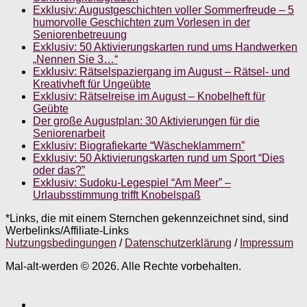
Exklusiv: Augustgeschichten voller Sommerfreude – 5
humorvolle Geschichten zum Vorlesen in der
Seniorenbetreuung
Exklusiv: 50 Aktivierungskarten rund ums Handwerken
„Nennen Sie 3…“
Exklusiv: Rätselspaziergang im August – Rätsel- und
Kreativheft für Ungeübte
Exklusiv: Rätselreise im August – Knobelheft für
Geübte
Der große Augustplan: 30 Aktivierungen für die
Seniorenarbeit
Exklusiv: Biografiekarte “Wäscheklammern”
Exklusiv: 50 Aktivierungskarten rund um Sport “Dies
oder das?”
Exklusiv: Sudoku-Legespiel “Am Meer” –
Urlaubsstimmung trifft Knobelspaß
*Links, die mit einem Sternchen gekennzeichnet sind, sind
Werbelinks/Affiliate-Links
Nutzungsbedingungen
/
Datenschutzerklärung
/
Impressum
Mal-alt-werden © 2026. Alle Rechte vorbehalten.