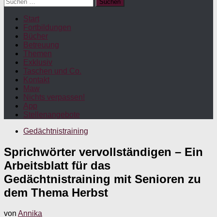
Suchen
nach:
Start
Fortbildungen
Bücher
Betreuung
Themen
Exklusiv
Taschen und Co.
Kontakt
Maw
Nichts verpassen!
App
Stellenangebote
Gedächtnistraining
Sprichwörter vervollständigen – Ein
Arbeitsblatt für das
Gedächtnistraining mit Senioren zu
dem Thema Herbst
von
Annika