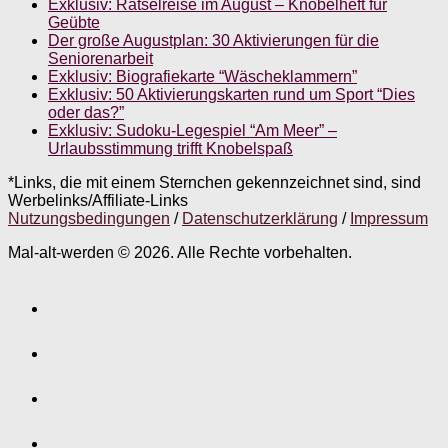
Exklusiv: Rätselreise im August – Knobelheft für
Geübte
Der große Augustplan: 30 Aktivierungen für die
Seniorenarbeit
Exklusiv: Biografiekarte “Wäscheklammern”
Exklusiv: 50 Aktivierungskarten rund um Sport “Dies
oder das?”
Exklusiv: Sudoku-Legespiel “Am Meer” –
Urlaubsstimmung trifft Knobelspaß
*Links, die mit einem Sternchen gekennzeichnet sind, sind
Werbelinks/Affiliate-Links
Nutzungsbedingungen
/
Datenschutzerklärung
/
Impressum
Mal-alt-werden © 2026. Alle Rechte vorbehalten.