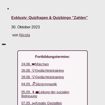
Exklusiv: Quizfragen & Quizbingo “Zahlen”
30. Oktober 2023
von
Nicola
Fortbildungstermine:
24.08. 👑Märchen
26.08. 💡Gedächtnistraining
28.08. 💡Gedächtnistraining
04.09. 🪑Sitzgymnastik
05.09. 👩‍💼Leitung der sozialen
Betreuung
07.09. ✂️Kreativ Gestalten