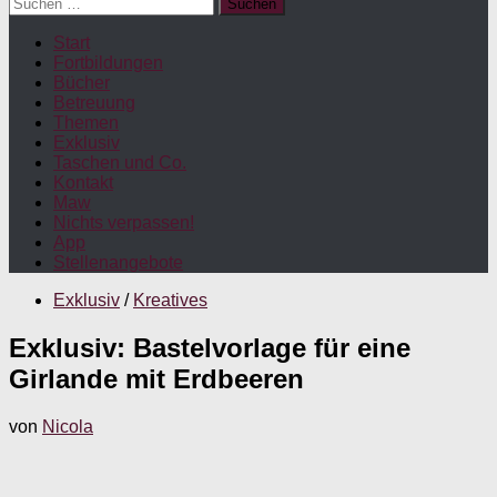
Suchen
nach:
Start
Fortbildungen
Bücher
Betreuung
Themen
Exklusiv
Taschen und Co.
Kontakt
Maw
Nichts verpassen!
App
Stellenangebote
Exklusiv
/
Kreatives
Exklusiv: Bastelvorlage für eine
Girlande mit Erdbeeren
von
Nicola