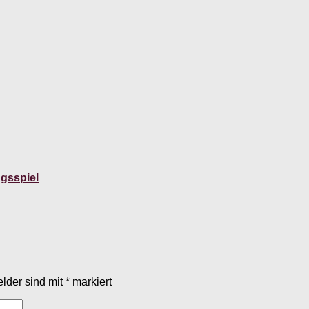
gsspiel
elder sind mit
*
markiert