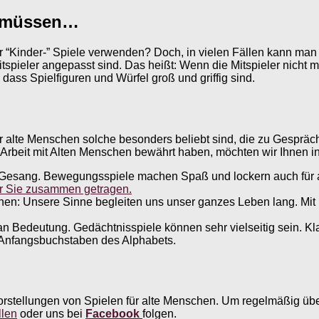
n müssen…
 “Kinder-” Spiele verwenden? Doch, in vielen Fällen kann man d
spieler angepasst sind. Das heißt: Wenn die Mitspieler nicht me
, dass Spielfiguren und Würfel groß und griffig sind.
 alte Menschen solche besonders beliebt sind, die zu Gespräche
 Arbeit mit Alten Menschen bewährt haben, möchten wir Ihnen in 
t Gesang. Bewegungsspiele machen Spaß und lockern auch für 
r Sie zusammen getragen.
en: Unsere Sinne begleiten uns unser ganzes Leben lang. Mit
an Bedeutung. Gedächtnisspiele können sehr vielseitig sein. Kl
n Anfangsbuchstaben des Alphabets.
orstellungen von Spielen für alte Menschen. Um regelmäßig übe
llen
oder uns bei
Facebook
folgen.