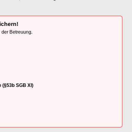
ichern!
n der Betreuung.
e (§53b SGB XI)