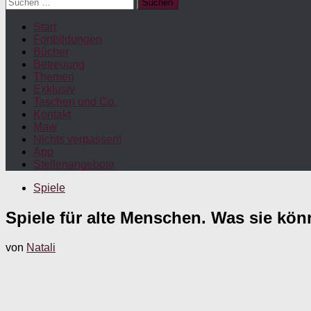
Suchen
nach:
Start
Fortbildungen
Bücher
Betreuung
Themen
Exklusiv
Taschen und Co.
Kontakt
Maw
Nichts verpassen!
App
Stellenangebote
Spiele
Spiele für alte Menschen. Was sie kö
von
Natali