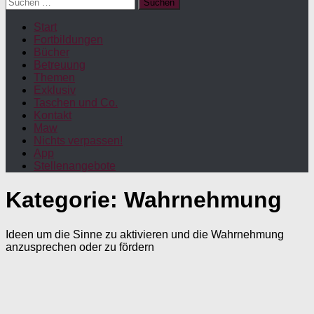
Suchen
nach:
Start
Fortbildungen
Bücher
Betreuung
Themen
Exklusiv
Taschen und Co.
Kontakt
Maw
Nichts verpassen!
App
Stellenangebote
Kategorie:
Wahrnehmung
Ideen um die Sinne zu aktivieren und die Wahrnehmung
anzusprechen oder zu fördern