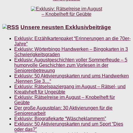
Unsere neusten Exklusivbeiträge
Exklusiv: Erzählkartenpaket “Erinnerungen an die 70er-
Jahre”
Exklusiv: Wörterbingo Handwerken – Bingokarten in 3
Schwierigkeitsgraden
Exklusiv: Augustgeschichten voller Sommerfreude – 5
humorvolle Geschichten zum Vorlesen in der
Seniorenbetreuung
Exklusiv: 50 Aktivierungskarten rund ums Handwerken
„Nennen Sie 3…“
Exklusiv: Rätselspaziergang im August – Rätsel- und
Kreativheft für Ungeübte
Exklusiv: Rätselreise im August – Knobelheft für
Geübte
Der große Augustplan: 30 Aktivierungen für die
Seniorenarbeit
Exklusiv: Biografiekarte “Wäscheklammern”
Exklusiv: 50 Aktivierungskarten rund um Sport “Dies
oder das?”