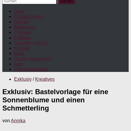
Suchen
nach:
Start
Fortbildungen
Bücher
Betreuung
Themen
Exklusiv
Taschen und Co.
Kontakt
Maw
Nichts verpassen!
App
Stellenangebote
Exklusiv
/
Kreatives
Exklusiv: Bastelvorlage für eine
Sonnenblume und einen
Schmetterling
von
Annika