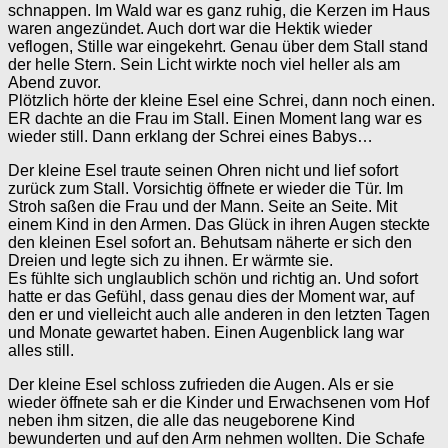
schnappen. Im Wald war es ganz ruhig, die Kerzen im Haus
waren angezündet. Auch dort war die Hektik wieder
veflogen, Stille war eingekehrt. Genau über dem Stall stand
der helle Stern. Sein Licht wirkte noch viel heller als am
Abend zuvor.
Plötzlich hörte der kleine Esel eine Schrei, dann noch einen.
ER dachte an die Frau im Stall. Einen Moment lang war es
wieder still. Dann erklang der Schrei eines Babys…
Der kleine Esel traute seinen Ohren nicht und lief sofort
zurück zum Stall. Vorsichtig öffnete er wieder die Tür. Im
Stroh saßen die Frau und der Mann. Seite an Seite. Mit
einem Kind in den Armen. Das Glück in ihren Augen steckte
den kleinen Esel sofort an. Behutsam näherte er sich den
Dreien und legte sich zu ihnen. Er wärmte sie.
Es fühlte sich unglaublich schön und richtig an. Und sofort
hatte er das Gefühl, dass genau dies der Moment war, auf
den er und vielleicht auch alle anderen in den letzten Tagen
und Monate gewartet haben. Einen Augenblick lang war
alles still.
Der kleine Esel schloss zufrieden die Augen. Als er sie
wieder öffnete sah er die Kinder und Erwachsenen vom Hof
neben ihm sitzen, die alle das neugeborene Kind
bewunderten und auf den Arm nehmen wollten. Die Schafe