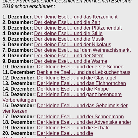
Diese Adventskalender-Geschichten vom kleinen Esel sind
2019 schon erschienen:
1. Dezember:
Der kleine Esel… und das Kerzenlicht
2. Dezember:
Der kleine Esel… und die Zeit
3. Dezember:
Der kleine Esel… und der Plätzchenduft
4. Dezember:
Der kleine Esel… und die Stille
5. Dezember:
Der kleine Esel… und die Musik
6. Dezember:
Der kleine Esel… und der Nikolaus
7. Dezember:
Der kleine Esel… auf dem Weihnachtsmarkt
8. Dezember:
Der kleine Esel… und der Stern
9. Dezember:
Der kleine Esel… und die Wärme
10. Dezember:
Der kleine Esel… und der erste Schnee
11. Dezember:
Der kleine Esel… und das Lebkuchenhaus
12. Dezember:
Der kleine Esel… und die Glaskugel
13. Dezember:
Der kleine Esel… und das Eichhörnchen
14. Dezember:
Der kleine Esel… und die Krippe
15. Dezember:
Der kleine Esel… und ganz besondere
Vorbereitungen
16. Dezember:
Der kleine Esel… und das Geheimnis der
vier Kerzen
17. Dezember:
Der kleine Esel… und der Schneemann
18. Dezember:
Der kleine Esel… und der Adventskalender
19. Dezember:
Der kleine Esel… und die Schafe
20. Dezember:
Der kleine Esel… und die