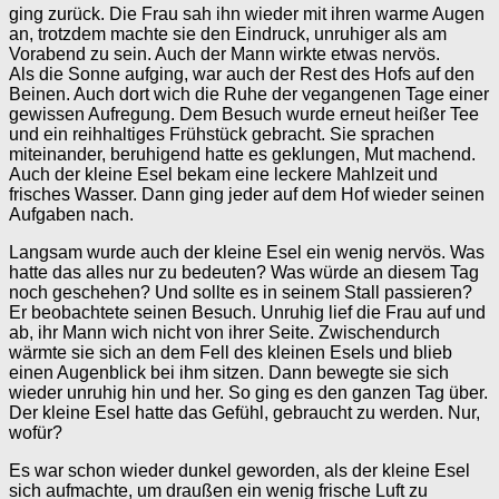
ging zurück. Die Frau sah ihn wieder mit ihren warme Augen
an, trotzdem machte sie den Eindruck, unruhiger als am
Vorabend zu sein. Auch der Mann wirkte etwas nervös.
Als die Sonne aufging, war auch der Rest des Hofs auf den
Beinen. Auch dort wich die Ruhe der vegangenen Tage einer
gewissen Aufregung. Dem Besuch wurde erneut heißer Tee
und ein reihhaltiges Frühstück gebracht. Sie sprachen
miteinander, beruhigend hatte es geklungen, Mut machend.
Auch der kleine Esel bekam eine leckere Mahlzeit und
frisches Wasser. Dann ging jeder auf dem Hof wieder seinen
Aufgaben nach.
Langsam wurde auch der kleine Esel ein wenig nervös. Was
hatte das alles nur zu bedeuten? Was würde an diesem Tag
noch geschehen? Und sollte es in seinem Stall passieren?
Er beobachtete seinen Besuch. Unruhig lief die Frau auf und
ab, ihr Mann wich nicht von ihrer Seite. Zwischendurch
wärmte sie sich an dem Fell des kleinen Esels und blieb
einen Augenblick bei ihm sitzen. Dann bewegte sie sich
wieder unruhig hin und her. So ging es den ganzen Tag über.
Der kleine Esel hatte das Gefühl, gebraucht zu werden. Nur,
wofür?
Es war schon wieder dunkel geworden, als der kleine Esel
sich aufmachte, um draußen ein wenig frische Luft zu