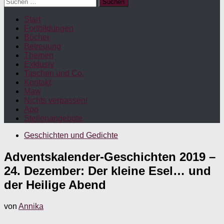
Suchen
nach:
Start
Fortbildungen
Bücher
Betreuung
Themen
Exklusiv
Taschen und Co.
Kontakt
Maw
Nichts verpassen!
App
Stellenangebote
Geschichten und Gedichte
Adventskalender-Geschichten 2019 –
24. Dezember: Der kleine Esel… und
der Heilige Abend
von
Annika