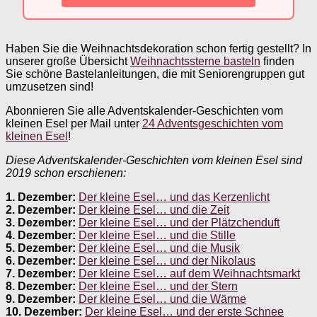
Haben Sie die Weihnachtsdekoration schon fertig gestellt? In
unserer große Übersicht
Weihnachtssterne basteln
finden
Sie schöne Bastelanleitungen, die mit Seniorengruppen gut
umzusetzen sind!
Abonnieren Sie alle Adventskalender-Geschichten vom
kleinen Esel per Mail unter
24 Adventsgeschichten vom
kleinen Esel
!
Diese Adventskalender-Geschichten vom kleinen Esel sind
2019 schon erschienen:
1. Dezember:
Der kleine Esel… und das Kerzenlicht
2. Dezember:
Der kleine Esel… und die Zeit
3. Dezember:
Der kleine Esel… und der Plätzchenduft
4. Dezember:
Der kleine Esel… und die Stille
5. Dezember:
Der kleine Esel… und die Musik
6. Dezember:
Der kleine Esel… und der Nikolaus
7. Dezember:
Der kleine Esel… auf dem Weihnachtsmarkt
8. Dezember:
Der kleine Esel… und der Stern
9. Dezember:
Der kleine Esel… und die Wärme
10. Dezember:
Der kleine Esel… und der erste Schnee