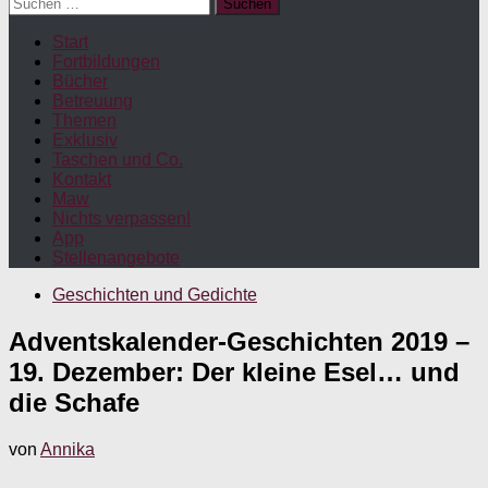
Suchen
nach:
Start
Fortbildungen
Bücher
Betreuung
Themen
Exklusiv
Taschen und Co.
Kontakt
Maw
Nichts verpassen!
App
Stellenangebote
Geschichten und Gedichte
Adventskalender-Geschichten 2019 –
19. Dezember: Der kleine Esel… und
die Schafe
von
Annika