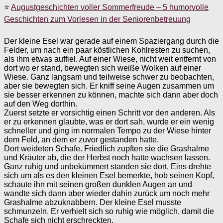
⭐
Augustgeschichten voller Sommerfreude – 5 humorvolle
Geschichten zum Vorlesen in der Seniorenbetreuung
Der kleine Esel war gerade auf einem Spaziergang durch die
Felder, um nach ein paar köstlichen Kohlresten zu suchen,
als ihm etwas auffiel. Auf einer Wiese, nicht weit entfernt von
dort wo er stand, bewegten sich weiße Wolken auf einer
Wiese. Ganz langsam und teilweise schwer zu beobachten,
aber sie bewegten sich. Er kniff seine Augen zusammen um
sie besser erkennen zu können, machte sich dann aber doch
auf den Weg dorthin.
Zuerst setzte er vorsichtig einen Schritt vor den anderen. Als
er zu erkennen glaubte, was er dort sah, wurde er ein wenig
schneller und ging im normalen Tempo zu der Wiese hinter
dem Feld, an dem er zuvor gestanden hatte.
Dort weideten Schafe. Friedlich zupften sie die Grashalme
und Kräuter ab, die der Herbst noch hatte wachsen lassen.
Ganz ruhig und unbekümmert standen sie dort. Eins drehte
sich um als es den kleinen Esel bemerkte, hob seinen Kopf,
schaute ihn mit seinen großen dunklen Augen an und
wandte sich dann aber wieder dahin zurück um noch mehr
Grashalme abzuknabbern. Der kleine Esel musste
schmunzeln. Er verhielt sich so ruhig wie möglich, damit die
Schafe sich nicht erschreckten.