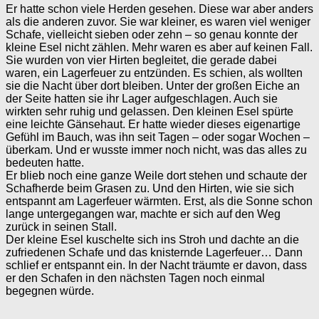
Er hatte schon viele Herden gesehen. Diese war aber anders
als die anderen zuvor. Sie war kleiner, es waren viel weniger
Schafe, vielleicht sieben oder zehn – so genau konnte der
kleine Esel nicht zählen. Mehr waren es aber auf keinen Fall.
Sie wurden von vier Hirten begleitet, die gerade dabei
waren, ein Lagerfeuer zu entzünden. Es schien, als wollten
sie die Nacht über dort bleiben. Unter der großen Eiche an
der Seite hatten sie ihr Lager aufgeschlagen. Auch sie
wirkten sehr ruhig und gelassen. Den kleinen Esel spürte
eine leichte Gänsehaut. Er hatte wieder dieses eigenartige
Gefühl im Bauch, was ihn seit Tagen – oder sogar Wochen –
überkam. Und er wusste immer noch nicht, was das alles zu
bedeuten hatte.
Er blieb noch eine ganze Weile dort stehen und schaute der
Schafherde beim Grasen zu. Und den Hirten, wie sie sich
entspannt am Lagerfeuer wärmten. Erst, als die Sonne schon
lange untergegangen war, machte er sich auf den Weg
zurück in seinen Stall.
Der kleine Esel kuschelte sich ins Stroh und dachte an die
zufriedenen Schafe und das knisternde Lagerfeuer… Dann
schlief er entspannt ein. In der Nacht träumte er davon, dass
er den Schafen in den nächsten Tagen noch einmal
begegnen würde.