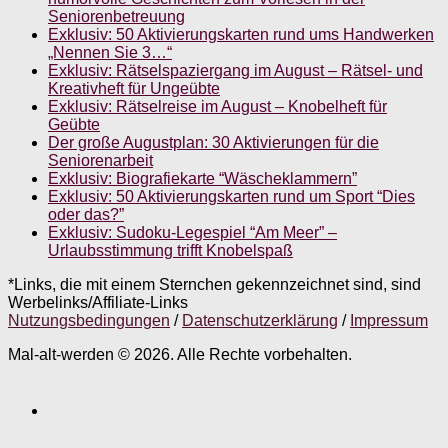
Seniorenbetreuung
Exklusiv: 50 Aktivierungskarten rund ums Handwerken
„Nennen Sie 3…“
Exklusiv: Rätselspaziergang im August – Rätsel- und
Kreativheft für Ungeübte
Exklusiv: Rätselreise im August – Knobelheft für
Geübte
Der große Augustplan: 30 Aktivierungen für die
Seniorenarbeit
Exklusiv: Biografiekarte “Wäscheklammern”
Exklusiv: 50 Aktivierungskarten rund um Sport “Dies
oder das?”
Exklusiv: Sudoku-Legespiel “Am Meer” –
Urlaubsstimmung trifft Knobelspaß
*Links, die mit einem Sternchen gekennzeichnet sind, sind
Werbelinks/Affiliate-Links
Nutzungsbedingungen
/
Datenschutzerklärung
/
Impressum
Mal-alt-werden © 2026. Alle Rechte vorbehalten.