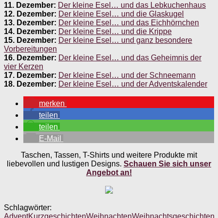
11. Dezember:
Der kleine Esel… und das Lebkuchenhaus
12. Dezember:
Der kleine Esel… und die Glaskugel
13. Dezember:
Der kleine Esel… und das Eichhörnchen
14. Dezember:
Der kleine Esel… und die Krippe
15. Dezember:
Der kleine Esel… und ganz besondere
Vorbereitungen
16. Dezember:
Der kleine Esel… und das Geheimnis der
vier Kerzen
17. Dezember:
Der kleine Esel… und der Schneemann
18. Dezember:
Der kleine Esel… und der Adventskalender
merken
teilen
teilen
E-Mail
Taschen, Tassen, T-Shirts und weitere Produkte mit
liebevollen und lustigen Designs.
Schauen Sie sich unser
Angebot an!
Schlagwörter:
Advent
Kurzgeschichten
Weihnachten
Weihnachtsgeschichten