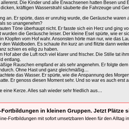
allererst. Die Kinder und alle Erwachsenen hatten Besen und E
icken, kräftigen Wasserstrahl säuberte die Fahrzeuge und Ger
an. Er spürte, dass er unruhig wurde, die Geräusche waren alle
n als so unangenehm?
uten Töne überhaupt nicht. Er fasste sich ein Herz und ging vor
 wurden die Geräusche leiser. Der kleine Esel spürte, wie er si
ein Klopfen vom Hof wahr. Ansonsten hörte man nur, wie das Lau
 den Waldboden. Es schaute ihn kurz an und flitzte dann weite
anz schien es eilig zu haben.
em Hof aber die Luft roch viel klarer und frischer. Die Stille tat
d entlang.
hmäßige Rauschen empfand er als sehr angenehm. Er folgte de
hindurch. Ohne Hast und ganz gleichmäßig…
obachtete das Wasser. Er spürte, wie die Anspannung des Morge
 hatte. Er genoss diesen Moment sehr. Und so war es auch erst 
te eine Kerze. Alles sah wieder sehr friedlich aus…
-Fortbildungen in kleinen Gruppen. Jetzt Plätze s
ne-Fortbildungen mit sofort umsetzbaren Ideen für den Alltag i