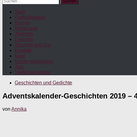
Suchen
nach:
Start
Fortbildungen
Bücher
Betreuung
Themen
Exklusiv
Taschen und Co.
Kontakt
Maw
Nichts verpassen!
App
Stellenangebote
Geschichten und Gedichte
Adventskalender-Geschichten 2019 – 4.
von
Annika