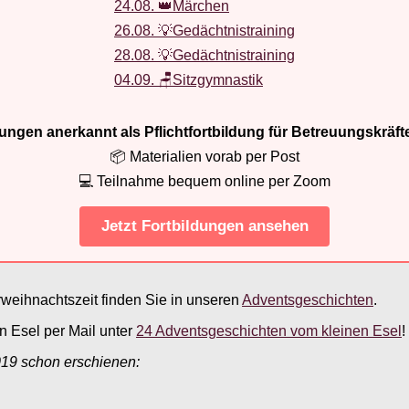
24.08. 👑Märchen
26.08. 💡Gedächtnistraining
28.08. 💡Gedächtnistraining
04.09. 🪑Sitzgymnastik
ldungen anerkannt als Pflichtfortbildung für Betreuungskräft
📦 Materialien vorab per Post
💻 Teilnahme bequem online per Zoom
Jetzt Fortbildungen ansehen
weihnachtszeit finden Sie in unseren
Adventsgeschichten
.
 Esel per Mail unter
24 Adventsgeschichten vom kleinen Esel
!
019 schon erschienen: