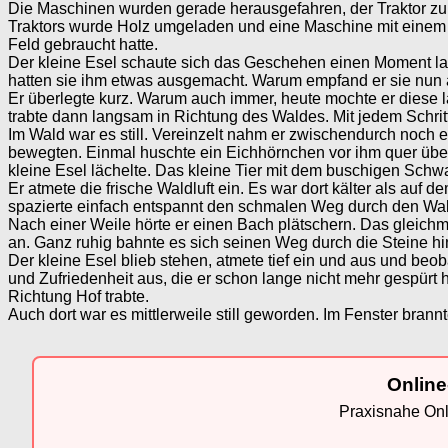
Die Maschinen wurden gerade herausgefahren, der Traktor zu 
Traktors wurde Holz umgeladen und eine Maschine mit einem d
Feld gebraucht hatte.
Der kleine Esel schaute sich das Geschehen einen Moment lang 
hatten sie ihm etwas ausgemacht. Warum empfand er sie nu
Er überlegte kurz. Warum auch immer, heute mochte er diese la
trabte dann langsam in Richtung des Waldes. Mit jedem Schritt
Im Wald war es still. Vereinzelt nahm er zwischendurch noch 
bewegten. Einmal huschte ein Eichhörnchen vor ihm quer über
kleine Esel lächelte. Das kleine Tier mit dem buschigen Schw
Er atmete die frische Waldluft ein. Es war dort kälter als auf d
spazierte einfach entspannt den schmalen Weg durch den Wal
Nach einer Weile hörte er einen Bach plätschern. Das gleic
an. Ganz ruhig bahnte es sich seinen Weg durch die Steine 
Der kleine Esel blieb stehen, atmete tief ein und aus und be
und Zufriedenheit aus, die er schon lange nicht mehr gespürt
Richtung Hof trabte.
Auch dort war es mittlerweile still geworden. Im Fenster brann
Online
Praxisnahe Onli