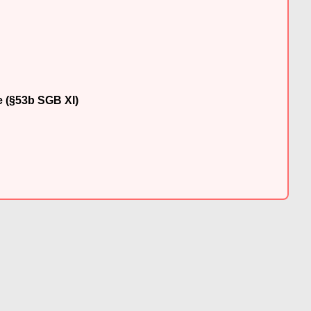
e (§53b SGB XI)