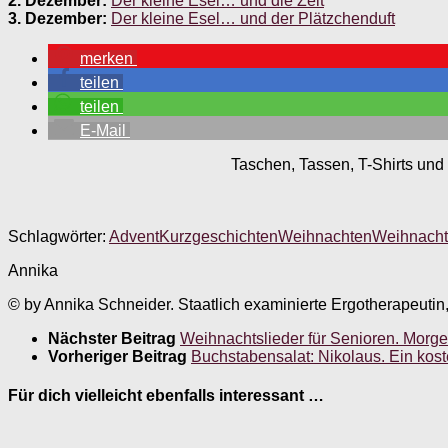
2. Dezember:
Der kleine Esel… und die Zeit
3. Dezember:
Der kleine Esel… und der Plätzchenduft
merken
teilen
teilen
E-Mail
Taschen, Tassen, T-Shirts und 
Schlagwörter:
Advent
Kurzgeschichten
Weihnachten
Weihnacht
Annika
© by Annika Schneider. Staatlich examinierte Ergotherapeutin
Nächster Beitrag
Weihnachtslieder für Senioren. Mor
Vorheriger Beitrag
Buchstabensalat: Nikolaus. Ein kost
Für dich vielleicht ebenfalls interessant …