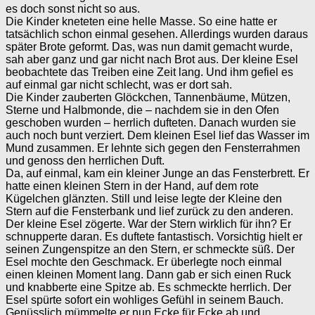
es doch sonst nicht so aus.
Die Kinder kneteten eine helle Masse. So eine hatte er
tatsächlich schon einmal gesehen. Allerdings wurden daraus
später Brote geformt. Das, was nun damit gemacht wurde,
sah aber ganz und gar nicht nach Brot aus. Der kleine Esel
beobachtete das Treiben eine Zeit lang. Und ihm gefiel es
auf einmal gar nicht schlecht, was er dort sah.
Die Kinder zauberten Glöckchen, Tannenbäume, Mützen,
Sterne und Halbmonde, die – nachdem sie in den Ofen
geschoben wurden – herrlich dufteten. Danach wurden sie
auch noch bunt verziert. Dem kleinen Esel lief das Wasser im
Mund zusammen. Er lehnte sich gegen den Fensterrahmen
und genoss den herrlichen Duft.
Da, auf einmal, kam ein kleiner Junge an das Fensterbrett. Er
hatte einen kleinen Stern in der Hand, auf dem rote
Kügelchen glänzten. Still und leise legte der Kleine den
Stern auf die Fensterbank und lief zurück zu den anderen.
Der kleine Esel zögerte. War der Stern wirklich für ihn? Er
schnupperte daran. Es duftete fantastisch. Vorsichtig hielt er
seinen Zungenspitze an den Stern, er schmeckte süß. Der
Esel mochte den Geschmack. Er überlegte noch einmal
einen kleinen Moment lang. Dann gab er sich einen Ruck
und knabberte eine Spitze ab. Es schmeckte herrlich. Der
Esel spürte sofort ein wohliges Gefühl in seinem Bauch.
Genüsslich mümmelte er nun Ecke für Ecke ab und