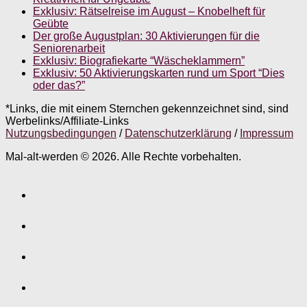
Exklusiv: Rätselreise im August – Knobelheft für
Geübte
Der große Augustplan: 30 Aktivierungen für die
Seniorenarbeit
Exklusiv: Biografiekarte “Wäscheklammern”
Exklusiv: 50 Aktivierungskarten rund um Sport “Dies
oder das?”
*Links, die mit einem Sternchen gekennzeichnet sind, sind
Werbelinks/Affiliate-Links
Nutzungsbedingungen
/
Datenschutzerklärung
/
Impressum
Mal-alt-werden © 2026. Alle Rechte vorbehalten.