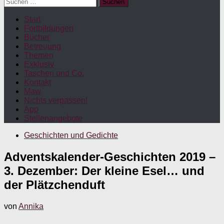
Suchen
nach:
Start
Fortbildungen
Bücher
Betreuung
Themen
Exklusiv
Taschen und Co.
Kontakt
Maw
Nichts verpassen!
App
Stellenangebote
Geschichten und Gedichte
Adventskalender-Geschichten 2019 –
3. Dezember: Der kleine Esel… und
der Plätzchenduft
von
Annika