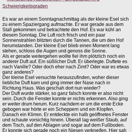
Schwierigkeitsgraden
Es war an einem Sonntagnachmittag als der kleine Esel sich
zu einem Spaziergang aufmachte. Er war gerade aus dem
Stall gekommen und betrachtete den Hof. Es war kühl an
diesem Sonntag. Die Luft roch frisch und ein paar
Sonnenstrahlen blitzten durch die Tannen, die um den Hof
herumstanden. Der kleine Esel blieb einen Moment lang
stehen, schloss die Augen und genoss die Sonne.
Als er gerade weitergehen wollte fiel ihm plötzlich noch ein
anderer Duft auf. Ein süßlicher Duft. Er überlegte. Duftete es
nach Vanille? Oder doch eher nach Zimt? Oder war es etwas
ganz anderes?
Der kleine Esel versuchte herauszufinden, woher dieser
liebliche Duft kam und ging immer der Nase nach in
Richtung Haus. Was geschah dort nun wieder?
Der Duft wurde stärker, so ganz falsch konnte er also nicht
sein. Durch die Fenster konnte er nichts erkennen. Also ging
er weiter drum herum. Kurz nachdem er um die erste Ecke
gebogen war hörte er ein Scheppern und ein Klopfen.
Danach ein Klirren. Er entdeckte ein halb geöffnetes Fenster
und schaute vorsichtig hinein. Überall lag weißer Staub, auf
dem Tisch, auf den Ablagen und sogar auf dem Fußboden.
Er konnte sich gerade noch ein Niesen verkneifen. Hier sah