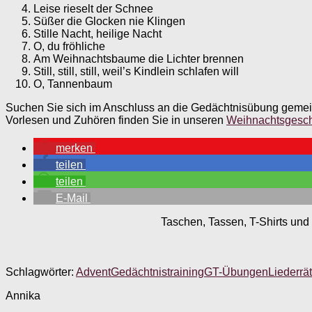
Leise rieselt der Schnee
Süßer die Glocken nie Klingen
Stille Nacht, heilige Nacht
O, du fröhliche
Am Weihnachtsbaume die Lichter brennen
Still, still, still, weil’s Kindlein schlafen will
O, Tannenbaum
Suchen Sie sich im Anschluss an die Gedächtnisübung gemein
Vorlesen und Zuhören finden Sie in unseren
Weihnachtsgesch
merken
teilen
teilen
E-Mail
Taschen, Tassen, T-Shirts und 
Schlagwörter:
Advent
Gedächtnistraining
GT-Übungen
Liederrät
Annika