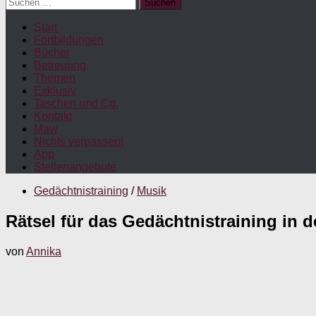
Suchen
nach:
Start
Fortbildungen
Bücher
Betreuung
Themen
Exklusiv
Taschen und Co.
Kontakt
Maw
Nichts verpassen!
App
Stellenangebote
Gedächtnistraining
/
Musik
Rätsel für das Gedächtnistraining in d
von
Annika