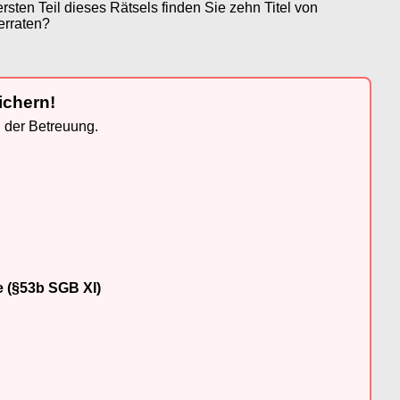
ten Teil dieses Rätsels finden Sie zehn Titel von
erraten?
ichern!
n der Betreuung.
e (§53b SGB XI)