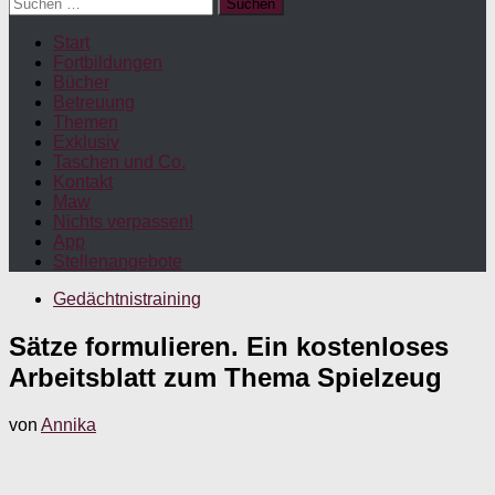
Suchen
nach:
Start
Fortbildungen
Bücher
Betreuung
Themen
Exklusiv
Taschen und Co.
Kontakt
Maw
Nichts verpassen!
App
Stellenangebote
Gedächtnistraining
Sätze formulieren. Ein kostenloses
Arbeitsblatt zum Thema Spielzeug
von
Annika