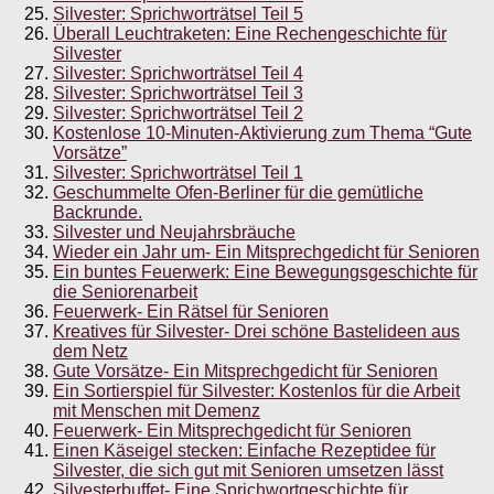
Silvester: Sprichworträtsel Teil 5
Überall Leuchtraketen: Eine Rechengeschichte für
Silvester
Silvester: Sprichworträtsel Teil 4
Silvester: Sprichworträtsel Teil 3
Silvester: Sprichworträtsel Teil 2
Kostenlose 10-Minuten-Aktivierung zum Thema “Gute
Vorsätze”
Silvester: Sprichworträtsel Teil 1
Geschummelte Ofen-Berliner für die gemütliche
Backrunde.
Silvester und Neujahrsbräuche
Wieder ein Jahr um- Ein Mitsprechgedicht für Senioren
Ein buntes Feuerwerk: Eine Bewegungsgeschichte für
die Seniorenarbeit
Feuerwerk- Ein Rätsel für Senioren
Kreatives für Silvester- Drei schöne Bastelideen aus
dem Netz
Gute Vorsätze- Ein Mitsprechgedicht für Senioren
Ein Sortierspiel für Silvester: Kostenlos für die Arbeit
mit Menschen mit Demenz
Feuerwerk- Ein Mitsprechgedicht für Senioren
Einen Käseigel stecken: Einfache Rezeptidee für
Silvester, die sich gut mit Senioren umsetzen lässt
Silvesterbuffet- Eine Sprichwortgeschichte für