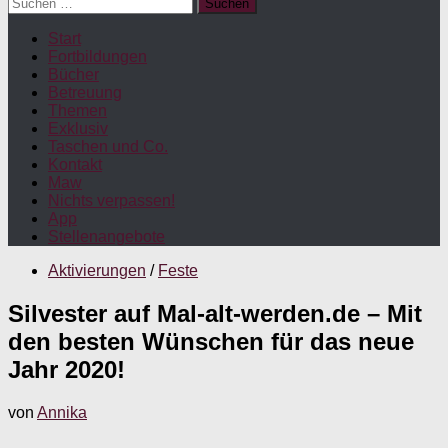
Suchen
nach:
Start
Fortbildungen
Bücher
Betreuung
Themen
Exklusiv
Taschen und Co.
Kontakt
Maw
Nichts verpassen!
App
Stellenangebote
Aktivierungen
/
Feste
Silvester auf Mal-alt-werden.de – Mit
den besten Wünschen für das neue
Jahr 2020!
von
Annika