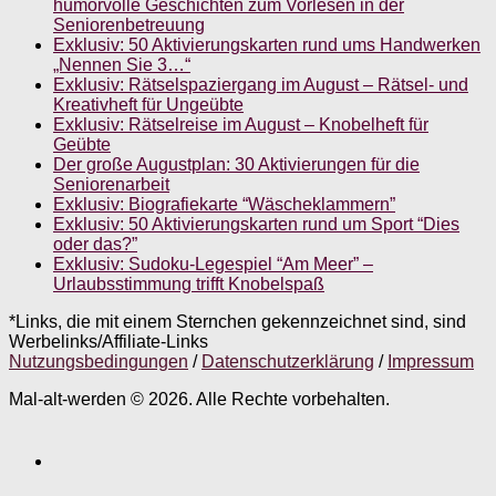
humorvolle Geschichten zum Vorlesen in der
Seniorenbetreuung
Exklusiv: 50 Aktivierungskarten rund ums Handwerken
„Nennen Sie 3…“
Exklusiv: Rätselspaziergang im August – Rätsel- und
Kreativheft für Ungeübte
Exklusiv: Rätselreise im August – Knobelheft für
Geübte
Der große Augustplan: 30 Aktivierungen für die
Seniorenarbeit
Exklusiv: Biografiekarte “Wäscheklammern”
Exklusiv: 50 Aktivierungskarten rund um Sport “Dies
oder das?”
Exklusiv: Sudoku-Legespiel “Am Meer” –
Urlaubsstimmung trifft Knobelspaß
*Links, die mit einem Sternchen gekennzeichnet sind, sind
Werbelinks/Affiliate-Links
Nutzungsbedingungen
/
Datenschutzerklärung
/
Impressum
Mal-alt-werden © 2026. Alle Rechte vorbehalten.