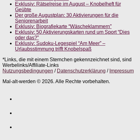
Exklusiv: Rätselreise im August – Knobelheft für
Geübte
Der große Augustplan: 30 Aktivierungen für die
Seniorenarbeit
Exklusiv: Biografiekarte “Wäscheklammern”
Exklusiv: 50 Aktivierungskarten rund um Sport “Dies
oder das?”
Exklusiv: Sudoku-Legespiel “Am Meer” –
Urlaubsstimmung trifft Knobelspaß
*Links, die mit einem Sternchen gekennzeichnet sind, sind
Werbelinks/Affiliate-Links
Nutzungsbedingungen
/
Datenschutzerklärung
/
Impressum
Mal-alt-werden © 2026. Alle Rechte vorbehalten.