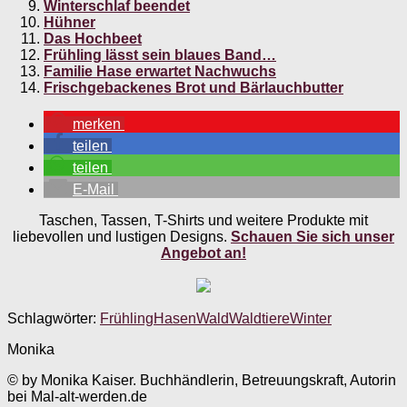
Winterschlaf beendet
Hühner
Das Hochbeet
Frühling lässt sein blaues Band…
Familie Hase erwartet Nachwuchs
Frischgebackenes Brot und Bärlauchbutter
merken
teilen
teilen
E-Mail
Taschen, Tassen, T-Shirts und weitere Produkte mit
liebevollen und lustigen Designs.
Schauen Sie sich unser
Angebot an!
Schlagwörter:
Frühling
Hasen
Wald
Waldtiere
Winter
Monika
© by Monika Kaiser. Buchhändlerin, Betreuungskraft, Autorin
bei Mal-alt-werden.de