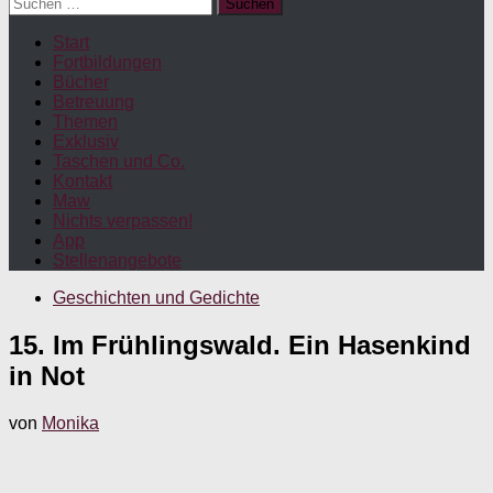
Suchen
nach:
Start
Fortbildungen
Bücher
Betreuung
Themen
Exklusiv
Taschen und Co.
Kontakt
Maw
Nichts verpassen!
App
Stellenangebote
Geschichten und Gedichte
15. Im Frühlingswald. Ein Hasenkind
in Not
von
Monika