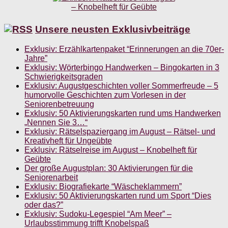
Unsere neusten Exklusivbeiträge
Exklusiv: Erzählkartenpaket “Erinnerungen an die 70er-
Jahre”
Exklusiv: Wörterbingo Handwerken – Bingokarten in 3
Schwierigkeitsgraden
Exklusiv: Augustgeschichten voller Sommerfreude – 5
humorvolle Geschichten zum Vorlesen in der
Seniorenbetreuung
Exklusiv: 50 Aktivierungskarten rund ums Handwerken
„Nennen Sie 3…“
Exklusiv: Rätselspaziergang im August – Rätsel- und
Kreativheft für Ungeübte
Exklusiv: Rätselreise im August – Knobelheft für
Geübte
Der große Augustplan: 30 Aktivierungen für die
Seniorenarbeit
Exklusiv: Biografiekarte “Wäscheklammern”
Exklusiv: 50 Aktivierungskarten rund um Sport “Dies
oder das?”
Exklusiv: Sudoku-Legespiel “Am Meer” –
Urlaubsstimmung trifft Knobelspaß