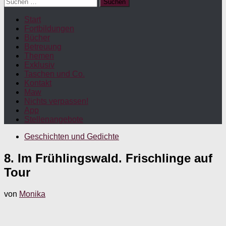
Suchen
nach:
Start
Fortbildungen
Bücher
Betreuung
Themen
Exklusiv
Taschen und Co.
Kontakt
Maw
Nichts verpassen!
App
Stellenangebote
Geschichten und Gedichte
8. Im Frühlingswald. Frischlinge auf
Tour
von
Monika