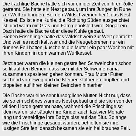
Die trächtige Bache hatte sich vor einiger Zeit von ihrer Rotte
getrennt. Sie hatte ein Nest gebaut, um ihre Jungen in Ruhe
zur Welt zu bringen. Bei den Wildschweinen heißt das Nest
Kessel. Es ist eine Kuhle, die Richtung Süden ausgerichtet
ist, und warm mit Gras und Farn gepolstert wird. Sogar ein
Dach hatte die Bache über diese Kuhle gebaut.
Sieben Frischlinge hatte das Wildschwein zur Welt gebracht.
Und weil es noch kalt war und die Neugeborenen nur ein
dünnes Fell hatten, kuschelte die Mutter ein paar Wochen mit
ihren Kindern in dem warmen Wurfkessel.
Jetzt aber waren die kleinen gestreiften Schweinchen schon
so fit auf den Beinen, dass sie mit der Schweinemama
zusammen spazieren gehen konnten. Frau Mutter Futter
suchend vorneweg und die Kleinen stolperten, hüpften und
trippelten auf ihren kleinen Beinchen hinterher.
Die Bache war eine sehr fürsorgliche Mutter. Nicht nur, dass
sie so ein schönes warmes Nest gebaut und sie sich von der
wilden Horde getrennt hatte, während die Frischlinge so
klein waren, sie säugte ihre Kinder auch fast vier Monate
lang und verteidigte ihre Babys biss auf das Blut. Solange
wie die Frischlinge gesäugt wurden, behielten sie ihre
lustigen Streifen, danach bekamen sie ein hellbraunes Fell.