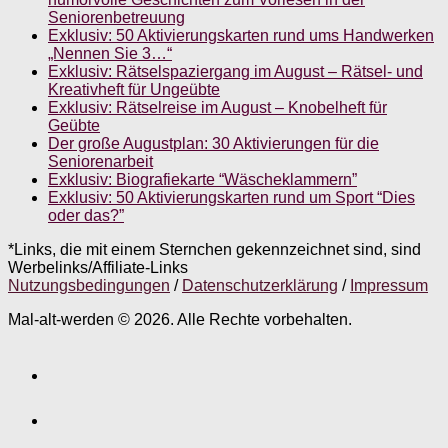
Seniorenbetreuung
Exklusiv: 50 Aktivierungskarten rund ums Handwerken
„Nennen Sie 3…“
Exklusiv: Rätselspaziergang im August – Rätsel- und
Kreativheft für Ungeübte
Exklusiv: Rätselreise im August – Knobelheft für
Geübte
Der große Augustplan: 30 Aktivierungen für die
Seniorenarbeit
Exklusiv: Biografiekarte “Wäscheklammern”
Exklusiv: 50 Aktivierungskarten rund um Sport “Dies
oder das?”
*Links, die mit einem Sternchen gekennzeichnet sind, sind
Werbelinks/Affiliate-Links
Nutzungsbedingungen
/
Datenschutzerklärung
/
Impressum
Mal-alt-werden © 2026. Alle Rechte vorbehalten.