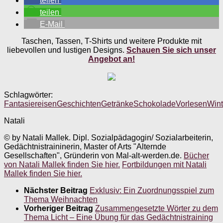
teilen
teilen
E-Mail
Taschen, Tassen, T-Shirts und weitere Produkte mit
liebevollen und lustigen Designs.
Schauen Sie sich unser
Angebot an!
Schlagwörter:
Fantasiereisen
Geschichten
Getränke
Schokolade
Vorlesen
Wint
Natali
© by Natali Mallek. Dipl. Sozialpädagogin/ Sozialarbeiterin,
Gedächtnistraininerin, Master of Arts "Alternde
Gesellschaften", Gründerin von Mal-alt-werden.de.
Bücher
von Natali Mallek finden Sie hier.
Fortbildungen mit Natali
Mallek finden Sie hier.
Nächster Beitrag
Exklusiv: Ein Zuordnungsspiel zum
Thema Weihnachten
Vorheriger Beitrag
Zusammengesetzte Wörter zu dem
Thema Licht – Eine Übung für das Gedächtnistraining