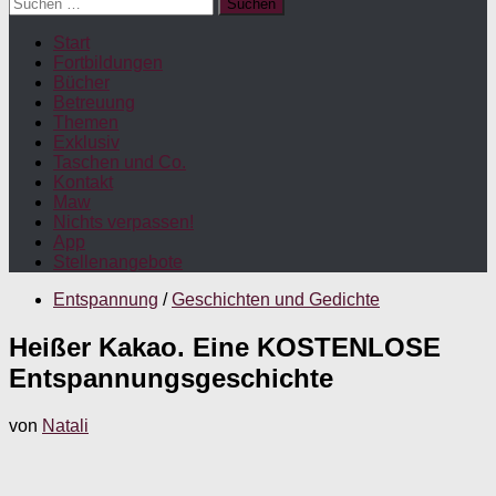
Suchen
nach:
Start
Fortbildungen
Bücher
Betreuung
Themen
Exklusiv
Taschen und Co.
Kontakt
Maw
Nichts verpassen!
App
Stellenangebote
Entspannung
/
Geschichten und Gedichte
Heißer Kakao. Eine KOSTENLOSE
Entspannungsgeschichte
von
Natali