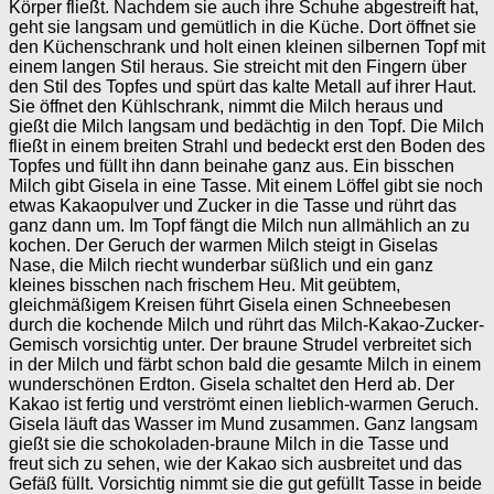
Körper fließt. Nachdem sie auch ihre Schuhe abgestreift hat,
geht sie langsam und gemütlich in die Küche. Dort öffnet sie
den Küchenschrank und holt einen kleinen silbernen Topf mit
einem langen Stil heraus. Sie streicht mit den Fingern über
den Stil des Topfes und spürt das kalte Metall auf ihrer Haut.
Sie öffnet den Kühlschrank, nimmt die Milch heraus und
gießt die Milch langsam und bedächtig in den Topf. Die Milch
fließt in einem breiten Strahl und bedeckt erst den Boden des
Topfes und füllt ihn dann beinahe ganz aus. Ein bisschen
Milch gibt Gisela in eine Tasse. Mit einem Löffel gibt sie noch
etwas Kakaopulver und Zucker in die Tasse und rührt das
ganz dann um. Im Topf fängt die Milch nun allmählich an zu
kochen. Der Geruch der warmen Milch steigt in Giselas
Nase, die Milch riecht wunderbar süßlich und ein ganz
kleines bisschen nach frischem Heu. Mit geübtem,
gleichmäßigem Kreisen führt Gisela einen Schneebesen
durch die kochende Milch und rührt das Milch-Kakao-Zucker-
Gemisch vorsichtig unter. Der braune Strudel verbreitet sich
in der Milch und färbt schon bald die gesamte Milch in einem
wunderschönen Erdton. Gisela schaltet den Herd ab. Der
Kakao ist fertig und verströmt einen lieblich-warmen Geruch.
Gisela läuft das Wasser im Mund zusammen. Ganz langsam
gießt sie die schokoladen-braune Milch in die Tasse und
freut sich zu sehen, wie der Kakao sich ausbreitet und das
Gefäß füllt. Vorsichtig nimmt sie die gut gefüllt Tasse in beide