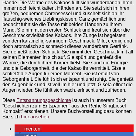
Hände. Die Wärme des Kakaos füllt sich wunderbar an ihren,
immer noch leicht kalten, Händen an. Sie setzt sich in ihren
großen, bequemen Ohrensessel und kuschelt sich an ihr
flauschig-weiches Lieblingskissen. Ganz gemächlich und
bedacht führt sie die Tasse mit beiden Händen zu ihrem
Mund. Sie nimmt den ersten Schluck und freut sich über die
Geschmacksvielfalt des Kakaos. Ihre Zunge ist begeistert
von dem karamellig-sahnigem Geschmack. Mild, cremig und
doch aromatisch so schmeckt dieses wunderbare Getränk.
Sie genießt jeden Schluck. Sie nimmt den Geschmack mit all
seinen Elementen in sich auf. Sie spürt und genießt die
Wärme, die durch ihren Körper fließt. Sie spürt die Energie
und die Geborgenheit, die der Kakao ihr vermittelt. Gisela
schließt die Augen für einen Moment. Sie ist erfüllt von
Geborgenheit. Sie fühlt sich entspannt und ruhig. Sie genießt
den Augenblick und ist voll im hier und jetzt. Gisela öffnet die
Augen wieder. Sie fühlt sich wach, erfrischt und zufrieden.
Diese
Entspannungsgeschichte
ist auch in unserem Buch
“Geschichten zum Entspannen” aus der Reihe SingLiesel
Kompakt” erschienen. Unsere Buchvorstellung dazu können
Sie sich
hier ansehen
.
merken