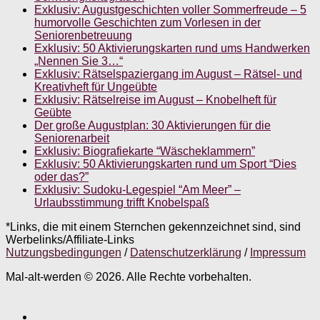
Exklusiv: Augustgeschichten voller Sommerfreude – 5
humorvolle Geschichten zum Vorlesen in der
Seniorenbetreuung
Exklusiv: 50 Aktivierungskarten rund ums Handwerken
„Nennen Sie 3…“
Exklusiv: Rätselspaziergang im August – Rätsel- und
Kreativheft für Ungeübte
Exklusiv: Rätselreise im August – Knobelheft für
Geübte
Der große Augustplan: 30 Aktivierungen für die
Seniorenarbeit
Exklusiv: Biografiekarte “Wäscheklammern”
Exklusiv: 50 Aktivierungskarten rund um Sport “Dies
oder das?”
Exklusiv: Sudoku-Legespiel “Am Meer” –
Urlaubsstimmung trifft Knobelspaß
*Links, die mit einem Sternchen gekennzeichnet sind, sind
Werbelinks/Affiliate-Links
Nutzungsbedingungen
/
Datenschutzerklärung
/
Impressum
Mal-alt-werden © 2026. Alle Rechte vorbehalten.