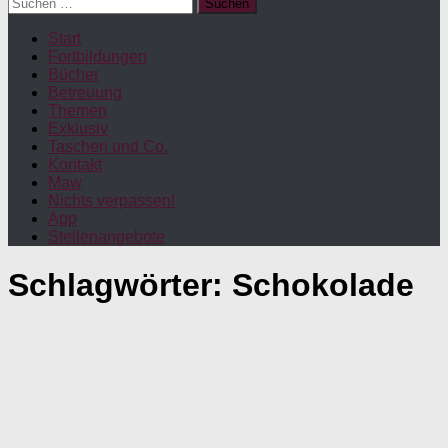
Suchen
nach:
Start
Fortbildungen
Bücher
Betreuung
Themen
Exklusiv
Taschen und Co.
Kontakt
Maw
Nichts verpassen!
App
Stellenangebote
Schlagwörter:
Schokolade