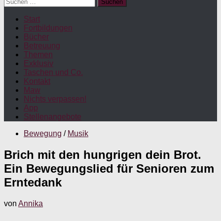
Suchen
nach:
Start
Fortbildungen
Bücher
Betreuung
Themen
Exklusiv
Taschen und Co.
Kontakt
Maw
Nichts verpassen!
App
Stellenangebote
Bewegung
/
Musik
Brich mit den hungrigen dein Brot.
Ein Bewegungslied für Senioren zum
Erntedank
von
Annika