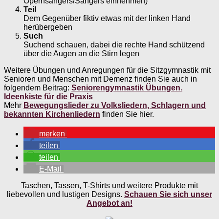
Opernsängers/Sängers einnehmen)
Teil
Dem Gegenüber fiktiv etwas mit der linken Hand
herübergeben
Such
Suchend schauen, dabei die rechte Hand schützend
über die Augen an die Stirn legen
Weitere Übungen und Anregungen für die Sitzgymnastik mit
Senioren und Menschen mit Demenz finden Sie auch in
folgendem Beitrag:
Seniorengymnastik Übungen.
Ideenkiste für die Praxis
Mehr
Bewegungslieder zu Volksliedern, Schlagern und
bekannten Kirchenliedern
finden Sie hier.
merken
teilen
teilen
E-Mail
Taschen, Tassen, T-Shirts und weitere Produkte mit
liebevollen und lustigen Designs.
Schauen Sie sich unser
Angebot an!