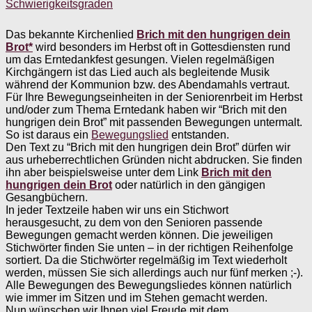
Schwierigkeitsgraden
Das bekannte Kirchenlied
Brich mit den hungrigen dein
Brot*
wird besonders im Herbst oft in Gottesdiensten rund
um das Erntedankfest gesungen. Vielen regelmäßigen
Kirchgängern ist das Lied auch als begleitende Musik
während der Kommunion bzw. des Abendamahls vertraut.
Für Ihre Bewegungseinheiten in der Seniorenrbeit im Herbst
und/oder zum Thema Erntedank haben wir “Brich mit den
hungrigen dein Brot” mit passenden Bewegungen untermalt.
So ist daraus ein
Bewegungslied
entstanden.
Den Text zu “Brich mit den hungrigen dein Brot” dürfen wir
aus urheberrechtlichen Gründen nicht abdrucken. Sie finden
ihn aber beispielsweise unter dem Link
Brich mit den
hungrigen dein Brot
oder natürlich in den gängigen
Gesangbüchern.
In jeder Textzeile haben wir uns ein Stichwort
herausgesucht, zu dem von den Senioren passende
Bewegungen gemacht werden können. Die jeweiligen
Stichwörter finden Sie unten – in der richtigen Reihenfolge
sortiert. Da die Stichwörter regelmäßig im Text wiederholt
werden, müssen Sie sich allerdings auch nur fünf merken ;-).
Alle Bewegungen des Bewegungsliedes können natürlich
wie immer im Sitzen und im Stehen gemacht werden.
Nun wünschen wir Ihnen viel Freude mit dem