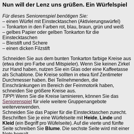
Nun will der Lenz uns grüßen. Ein Würfelspiel
Für dieses Seniorenspiel benötigen Sie:
– einen Würfel mit Einstecktaschen (Aktivierungswürfel)
– Tonkarton in den Farben rot, blau, braun, grün und weiß
– gelbes Papier oder gelben Tonkarton für die
Einstecktaschen
– Bleistift und Schere
– einen dicken Filzstift
Schneiden Sie aus dem bunten Tonkarton farbige Kreise aus
(etwa drei pro Farbe und Mitspieler). Wenn Sie keinen Zirkel
zur Hand haben, nutzen Sie ein Glas oder eine Kaffeetasse
als Schablone. Die Kreise sollten in etwa fünf Zentimeter
Durchmesser haben. Bei Teilnehmenden, die
Einschränkungen im Bereich der Feinmotorik haben,
schneiden Sie größere Kreise aus.
TIPP
! Wenn Sie die Kreise laminieren, können Sie das
Seniorenspiel
für viele weitere Gruppenangebote
weiterverwenden.
Schneiden Sie das Papier für die Einstecktaschen zurecht.
Beschriften Sie je eine Würfelseite mit
Heide
,
Linde
und
Kleid
(ein Begriff pro Wüfelseite). Auf die vierte und fünfte
Seite schreiben Sie
Blume
. Die sechste Seite wird mit einer
Note bemalt.