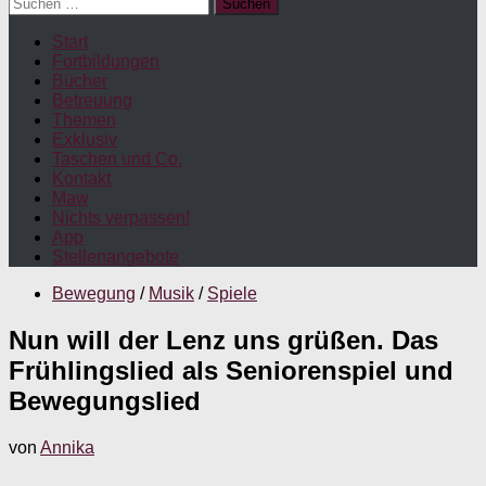
Suchen
nach:
Start
Fortbildungen
Bücher
Betreuung
Themen
Exklusiv
Taschen und Co.
Kontakt
Maw
Nichts verpassen!
App
Stellenangebote
Bewegung
/
Musik
/
Spiele
Nun will der Lenz uns grüßen. Das
Frühlingslied als Seniorenspiel und
Bewegungslied
von
Annika