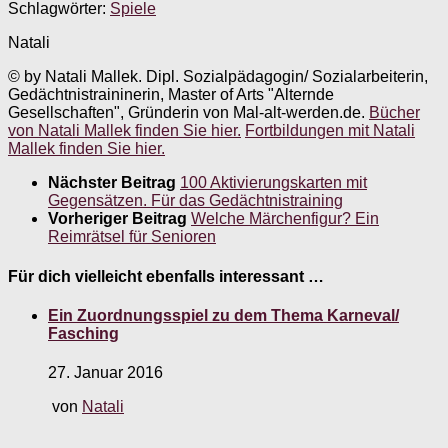
Schlagwörter:
Spiele
Natali
© by Natali Mallek. Dipl. Sozialpädagogin/ Sozialarbeiterin,
Gedächtnistraininerin, Master of Arts "Alternde
Gesellschaften", Gründerin von Mal-alt-werden.de.
Bücher
von Natali Mallek finden Sie hier.
Fortbildungen mit Natali
Mallek finden Sie hier.
Nächster Beitrag
100 Aktivierungskarten mit
Gegensätzen. Für das Gedächtnistraining
Vorheriger Beitrag
Welche Märchenfigur? Ein
Reimrätsel für Senioren
Für dich vielleicht ebenfalls interessant …
Ein Zuordnungsspiel zu dem Thema Karneval/
Fasching
27. Januar 2016
von
Natali