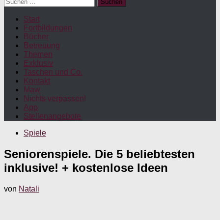
Suchen
nach:
Start
Fortbildungen
Bücher
Betreuung
Themen
Exklusiv
Taschen und Co.
Kontakt
Maw
Nichts verpassen!
App
Stellenangebote
Spiele
Seniorenspiele. Die 5 beliebtesten
inklusive! + kostenlose Ideen
von
Natali