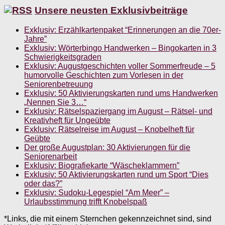
Unsere neusten Exklusivbeiträge
Exklusiv: Erzählkartenpaket “Erinnerungen an die 70er-
Jahre”
Exklusiv: Wörterbingo Handwerken – Bingokarten in 3
Schwierigkeitsgraden
Exklusiv: Augustgeschichten voller Sommerfreude – 5
humorvolle Geschichten zum Vorlesen in der
Seniorenbetreuung
Exklusiv: 50 Aktivierungskarten rund ums Handwerken
„Nennen Sie 3…“
Exklusiv: Rätselspaziergang im August – Rätsel- und
Kreativheft für Ungeübte
Exklusiv: Rätselreise im August – Knobelheft für
Geübte
Der große Augustplan: 30 Aktivierungen für die
Seniorenarbeit
Exklusiv: Biografiekarte “Wäscheklammern”
Exklusiv: 50 Aktivierungskarten rund um Sport “Dies
oder das?”
Exklusiv: Sudoku-Legespiel “Am Meer” –
Urlaubsstimmung trifft Knobelspaß
*Links, die mit einem Sternchen gekennzeichnet sind, sind