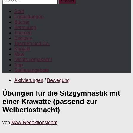
Suchen
nach:
Start
Fortbildungen
Bücher
Betreuung
Themen
Exklusiv
Taschen und Co.
Kontakt
Maw
Nichts verpassen!
App
Stellenangebote
Aktivierungen
/
Bewegung
Übungen für die Sitzgymnastik mit
einer Krawatte (passend zur
Weiberfastnacht)
von
Maw-Redaktionsteam