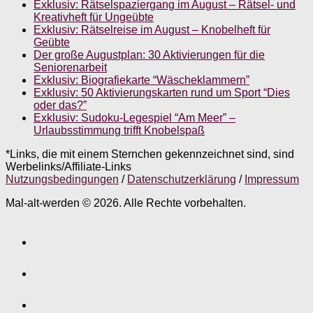
Exklusiv: Rätselspaziergang im August – Rätsel- und
Kreativheft für Ungeübte
Exklusiv: Rätselreise im August – Knobelheft für
Geübte
Der große Augustplan: 30 Aktivierungen für die
Seniorenarbeit
Exklusiv: Biografiekarte “Wäscheklammern”
Exklusiv: 50 Aktivierungskarten rund um Sport “Dies
oder das?”
Exklusiv: Sudoku-Legespiel “Am Meer” –
Urlaubsstimmung trifft Knobelspaß
*Links, die mit einem Sternchen gekennzeichnet sind, sind
Werbelinks/Affiliate-Links
Nutzungsbedingungen
/
Datenschutzerklärung
/
Impressum
Mal-alt-werden © 2026. Alle Rechte vorbehalten.