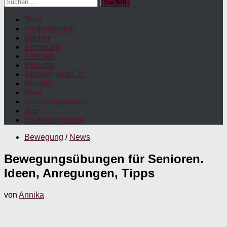
Suchen
nach:
Start
Fortbildungen
Bücher
Betreuung
Themen
Exklusiv
Taschen und Co.
Kontakt
Maw
Nichts verpassen!
App
Stellenangebote
Bewegung
/
News
Bewegungsübungen für Senioren.
Ideen, Anregungen, Tipps
von
Annika