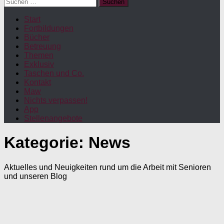
Suchen
nach:
Start
Fortbildungen
Bücher
Betreuung
Themen
Exklusiv
Taschen und Co.
Kontakt
Maw
Nichts verpassen!
App
Stellenangebote
Kategorie:
News
Aktuelles und Neuigkeiten rund um die Arbeit mit Senioren
und unseren Blog