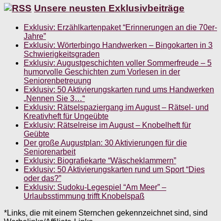
Unsere neusten Exklusivbeiträge
Exklusiv: Erzählkartenpaket “Erinnerungen an die 70er-
Jahre”
Exklusiv: Wörterbingo Handwerken – Bingokarten in 3
Schwierigkeitsgraden
Exklusiv: Augustgeschichten voller Sommerfreude – 5
humorvolle Geschichten zum Vorlesen in der
Seniorenbetreuung
Exklusiv: 50 Aktivierungskarten rund ums Handwerken
„Nennen Sie 3…“
Exklusiv: Rätselspaziergang im August – Rätsel- und
Kreativheft für Ungeübte
Exklusiv: Rätselreise im August – Knobelheft für
Geübte
Der große Augustplan: 30 Aktivierungen für die
Seniorenarbeit
Exklusiv: Biografiekarte “Wäscheklammern”
Exklusiv: 50 Aktivierungskarten rund um Sport “Dies
oder das?”
Exklusiv: Sudoku-Legespiel “Am Meer” –
Urlaubsstimmung trifft Knobelspaß
*Links, die mit einem Sternchen gekennzeichnet sind, sind