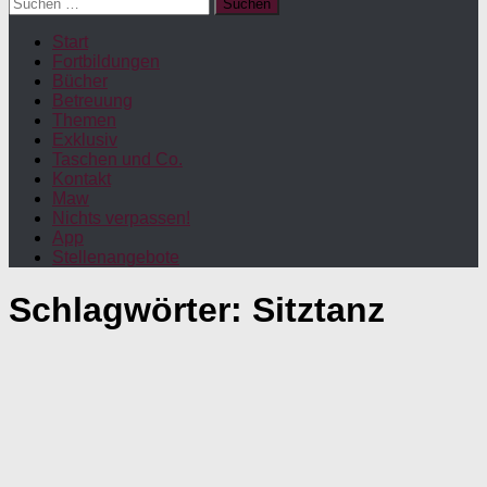
Suchen
nach:
Start
Fortbildungen
Bücher
Betreuung
Themen
Exklusiv
Taschen und Co.
Kontakt
Maw
Nichts verpassen!
App
Stellenangebote
Schlagwörter:
Sitztanz