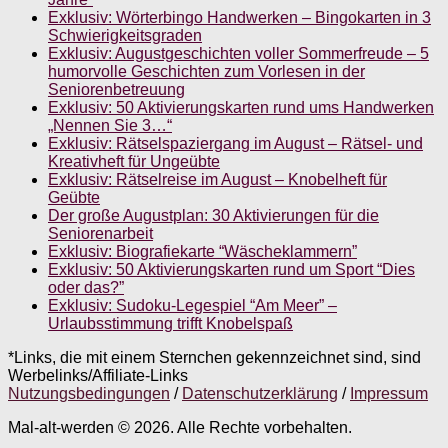
Exklusiv: Wörterbingo Handwerken – Bingokarten in 3
Schwierigkeitsgraden
Exklusiv: Augustgeschichten voller Sommerfreude – 5
humorvolle Geschichten zum Vorlesen in der
Seniorenbetreuung
Exklusiv: 50 Aktivierungskarten rund ums Handwerken
„Nennen Sie 3…“
Exklusiv: Rätselspaziergang im August – Rätsel- und
Kreativheft für Ungeübte
Exklusiv: Rätselreise im August – Knobelheft für
Geübte
Der große Augustplan: 30 Aktivierungen für die
Seniorenarbeit
Exklusiv: Biografiekarte “Wäscheklammern”
Exklusiv: 50 Aktivierungskarten rund um Sport “Dies
oder das?”
Exklusiv: Sudoku-Legespiel “Am Meer” –
Urlaubsstimmung trifft Knobelspaß
*Links, die mit einem Sternchen gekennzeichnet sind, sind
Werbelinks/Affiliate-Links
Nutzungsbedingungen
/
Datenschutzerklärung
/
Impressum
Mal-alt-werden © 2026. Alle Rechte vorbehalten.