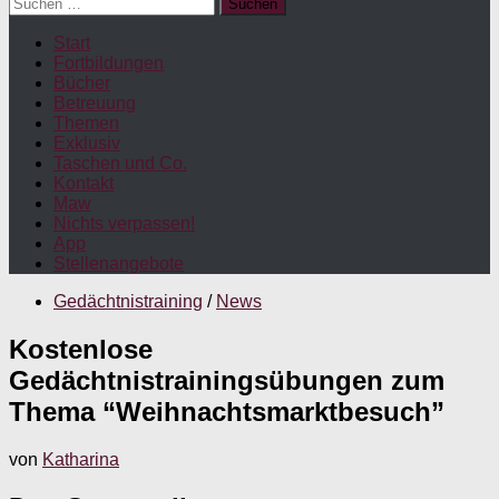
Suchen
nach:
Start
Fortbildungen
Bücher
Betreuung
Themen
Exklusiv
Taschen und Co.
Kontakt
Maw
Nichts verpassen!
App
Stellenangebote
Gedächtnistraining
/
News
Kostenlose
Gedächtnistrainingsübungen zum
Thema “Weihnachtsmarktbesuch”
von
Katharina