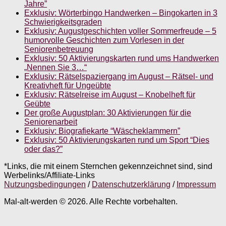
Jahre”
Exklusiv: Wörterbingo Handwerken – Bingokarten in 3
Schwierigkeitsgraden
Exklusiv: Augustgeschichten voller Sommerfreude – 5
humorvolle Geschichten zum Vorlesen in der
Seniorenbetreuung
Exklusiv: 50 Aktivierungskarten rund ums Handwerken
„Nennen Sie 3…“
Exklusiv: Rätselspaziergang im August – Rätsel- und
Kreativheft für Ungeübte
Exklusiv: Rätselreise im August – Knobelheft für
Geübte
Der große Augustplan: 30 Aktivierungen für die
Seniorenarbeit
Exklusiv: Biografiekarte “Wäscheklammern”
Exklusiv: 50 Aktivierungskarten rund um Sport “Dies
oder das?”
*Links, die mit einem Sternchen gekennzeichnet sind, sind
Werbelinks/Affiliate-Links
Nutzungsbedingungen
/
Datenschutzerklärung
/
Impressum
Mal-alt-werden © 2026. Alle Rechte vorbehalten.