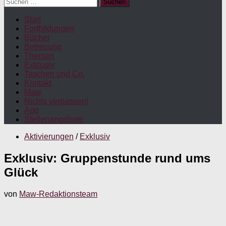
Suchen
nach:
Start
Fortbildungen
Bücher
Betreuung
Themen
Exklusiv
Taschen und Co.
Kontakt
Maw
Nichts verpassen!
App
Stellenangebote
Aktivierungen
/
Exklusiv
Exklusiv: Gruppenstunde rund ums
Glück
von
Maw-Redaktionsteam