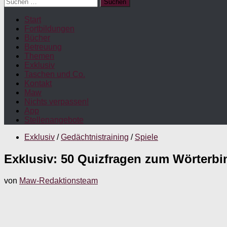
Suchen
nach:
Start
Fortbildungen
Bücher
Betreuung
Themen
Exklusiv
Taschen und Co.
Kontakt
Maw
Nichts verpassen!
App
Stellenangebote
Exklusiv
/
Gedächtnistraining
/
Spiele
Exklusiv: 50 Quizfragen zum Wörterbi
von
Maw-Redaktionsteam