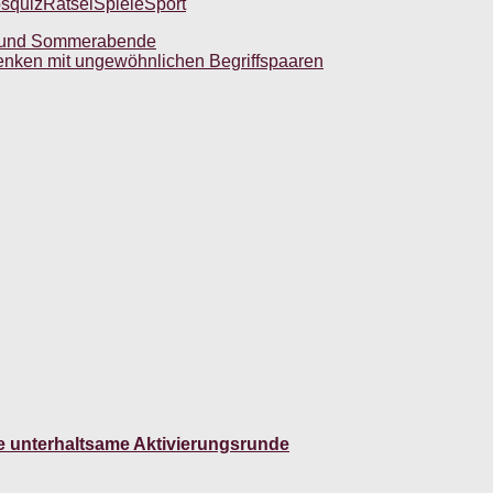
os
quiz
Rätsel
Spiele
Sport
en und Sommerabende
enken mit ungewöhnlichen Begriffspaaren
e unterhaltsame Aktivierungsrunde