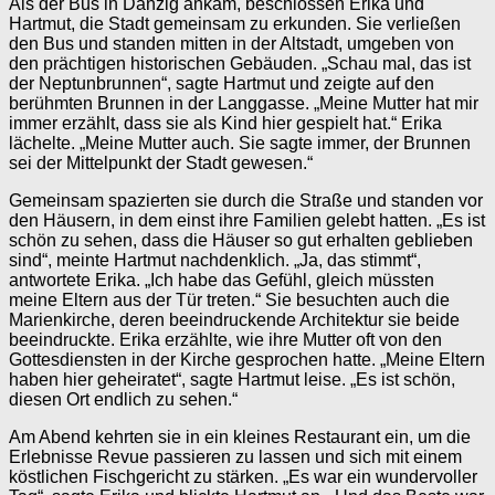
Als der Bus in Danzig ankam, beschlossen Erika und
Hartmut, die Stadt gemeinsam zu erkunden. Sie verließen
den Bus und standen mitten in der Altstadt, umgeben von
den prächtigen historischen Gebäuden. „Schau mal, das ist
der Neptunbrunnen“, sagte Hartmut und zeigte auf den
berühmten Brunnen in der Langgasse. „Meine Mutter hat mir
immer erzählt, dass sie als Kind hier gespielt hat.“ Erika
lächelte. „Meine Mutter auch. Sie sagte immer, der Brunnen
sei der Mittelpunkt der Stadt gewesen.“
Gemeinsam spazierten sie durch die Straße und standen vor
den Häusern, in dem einst ihre Familien gelebt hatten. „Es ist
schön zu sehen, dass die Häuser so gut erhalten geblieben
sind“, meinte Hartmut nachdenklich. „Ja, das stimmt“,
antwortete Erika. „Ich habe das Gefühl, gleich müssten
meine Eltern aus der Tür treten.“ Sie besuchten auch die
Marienkirche, deren beeindruckende Architektur sie beide
beeindruckte. Erika erzählte, wie ihre Mutter oft von den
Gottesdiensten in der Kirche gesprochen hatte. „Meine Eltern
haben hier geheiratet“, sagte Hartmut leise. „Es ist schön,
diesen Ort endlich zu sehen.“
Am Abend kehrten sie in ein kleines Restaurant ein, um die
Erlebnisse Revue passieren zu lassen und sich mit einem
köstlichen Fischgericht zu stärken. „Es war ein wundervoller