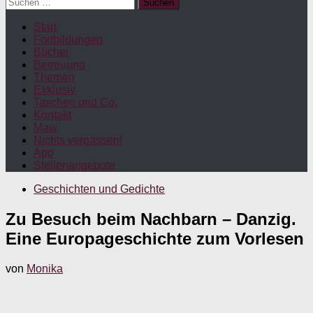
Suchen
nach:
Start
Fortbildungen
Bücher
Betreuung
Themen
Exklusiv
Taschen und Co.
Kontakt
Maw
Nichts verpassen!
App
Stellenangebote
Geschichten und Gedichte
Zu Besuch beim Nachbarn – Danzig.
Eine Europageschichte zum Vorlesen
von
Monika