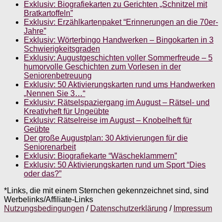
Exklusiv: Biografiekarten zu Gerichten „Schnitzel mit
Bratkartoffeln”
Exklusiv: Erzählkartenpaket “Erinnerungen an die 70er-
Jahre”
Exklusiv: Wörterbingo Handwerken – Bingokarten in 3
Schwierigkeitsgraden
Exklusiv: Augustgeschichten voller Sommerfreude – 5
humorvolle Geschichten zum Vorlesen in der
Seniorenbetreuung
Exklusiv: 50 Aktivierungskarten rund ums Handwerken
„Nennen Sie 3…“
Exklusiv: Rätselspaziergang im August – Rätsel- und
Kreativheft für Ungeübte
Exklusiv: Rätselreise im August – Knobelheft für
Geübte
Der große Augustplan: 30 Aktivierungen für die
Seniorenarbeit
Exklusiv: Biografiekarte “Wäscheklammern”
Exklusiv: 50 Aktivierungskarten rund um Sport “Dies
oder das?”
*Links, die mit einem Sternchen gekennzeichnet sind, sind
Werbelinks/Affiliate-Links
Nutzungsbedingungen
/
Datenschutzerklärung
/
Impressum