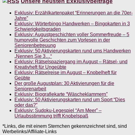
Unsere neusten Exklusivbeiträge
Exklusiv: Erzählkartenpaket “Erinnerungen an die 70er-
Jahre”
Exklusiv: Wörterbingo Handwerken – Bingokarten in 3
Schwierigkeitsgraden
Exklusiv: Augustgeschichten voller Sommerfreude – 5
humorvolle Geschichten zum Vorlesen in der
Seniorenbetreuung
Exklusiv: 50 Aktivierungskarten rund ums Handwerken
„Nennen Sie 3…“
Exklusiv: Rätselspaziergang im August – Rätsel- und
Kreativheft für Ungeübte
Exklusiv: Rätselreise im August – Knobelheft für
Geübte
Der große Augustplan: 30 Aktivierungen für die
Seniorenarbeit
Exklusiv: Biografiekarte “Wäscheklammern”
Exklusiv: 50 Aktivierungskarten rund um Sport “Dies
oder das?”
Exklusiv: Sudoku-Legespiel “Am Meer” –
Urlaubsstimmung trifft Knobelspaß
*Links, die mit einem Sternchen gekennzeichnet sind, sind
Werbelinks/Affiliate-Links