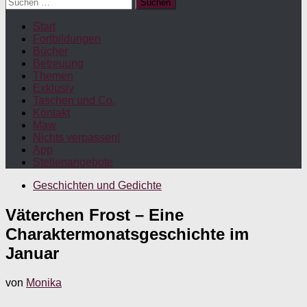
Suchen
nach:
Start
Fortbildungen
Bücher
Betreuung
Themen
Exklusiv
Taschen und Co.
Kontakt
Maw
Nichts verpassen!
App
Stellenangebote
Geschichten und Gedichte
Väterchen Frost – Eine
Charaktermonatsgeschichte im
Januar
von
Monika