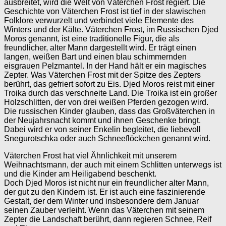
ausbreitet, wird die Welt von Väterchen Frost regiert. Die
Geschichte von Väterchen Frost ist tief in der slawischen
Folklore verwurzelt und verbindet viele Elemente des
Winters und der Kälte. Väterchen Frost, im Russischen Djed
Moros genannt, ist eine traditionelle Figur, die als
freundlicher, alter Mann dargestellt wird. Er trägt einen
langen, weißen Bart und einen blau schimmernden
eisgrauen Pelzmantel. In der Hand hält er ein magisches
Zepter. Was Väterchen Frost mit der Spitze des Zepters
berührt, das gefriert sofort zu Eis. Djed Moros reist mit einer
Troika durch das verschneite Land. Die Troika ist ein großer
Holzschlitten, der von drei weißen Pferden gezogen wird.
Die russischen Kinder glauben, dass das Großväterchen in
der Neujahrsnacht kommt und ihnen Geschenke bringt.
Dabei wird er von seiner Enkelin begleitet, die liebevoll
Snegurotschka oder auch Schneeflöckchen genannt wird.
Väterchen Frost hat viel Ähnlichkeit mit unserem
Weihnachtsmann, der auch mit einem Schlitten unterwegs ist
und die Kinder am Heiligabend beschenkt.
Doch Djed Moros ist nicht nur ein freundlicher alter Mann,
der gut zu den Kindern ist. Er ist auch eine faszinierende
Gestalt, der dem Winter und insbesondere dem Januar
seinen Zauber verleiht. Wenn das Väterchen mit seinem
Zepter die Landschaft berührt, dann regieren Schnee, Reif