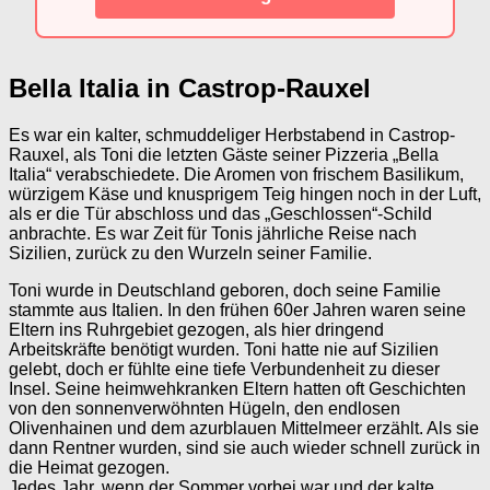
Bella Italia in Castrop-Rauxel
Es war ein kalter, schmuddeliger Herbstabend in Castrop-
Rauxel, als Toni die letzten Gäste seiner Pizzeria „Bella
Italia“ verabschiedete. Die Aromen von frischem Basilikum,
würzigem Käse und knusprigem Teig hingen noch in der Luft,
als er die Tür abschloss und das „Geschlossen“-Schild
anbrachte. Es war Zeit für Tonis jährliche Reise nach
Sizilien, zurück zu den Wurzeln seiner Familie.
Toni wurde in Deutschland geboren, doch seine Familie
stammte aus Italien. In den frühen 60er Jahren waren seine
Eltern ins Ruhrgebiet gezogen, als hier dringend
Arbeitskräfte benötigt wurden. Toni hatte nie auf Sizilien
gelebt, doch er fühlte eine tiefe Verbundenheit zu dieser
Insel. Seine heimwehkranken Eltern hatten oft Geschichten
von den sonnenverwöhnten Hügeln, den endlosen
Olivenhainen und dem azurblauen Mittelmeer erzählt. Als sie
dann Rentner wurden, sind sie auch wieder schnell zurück in
die Heimat gezogen.
Jedes Jahr, wenn der Sommer vorbei war und der kalte