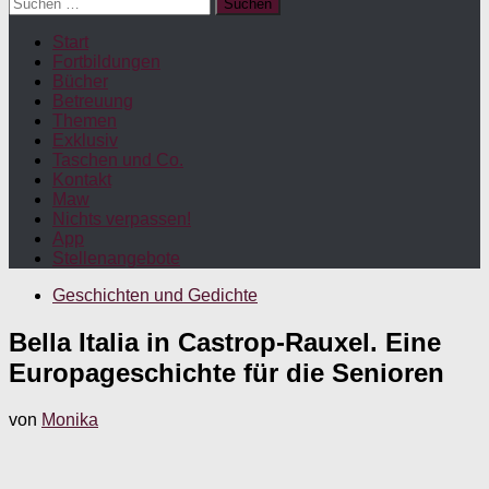
Suchen
nach:
Start
Fortbildungen
Bücher
Betreuung
Themen
Exklusiv
Taschen und Co.
Kontakt
Maw
Nichts verpassen!
App
Stellenangebote
Geschichten und Gedichte
Bella Italia in Castrop-Rauxel. Eine
Europageschichte für die Senioren
von
Monika