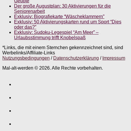
Geübte
Der große Augustplan: 30 Aktivierungen für die
Seniorenarbeit
Exklusiv: Biografiekarte “Wäscheklammern”
Exklusiv: 50 Aktivierungskarten rund um Sport “Dies
oder das?”
Exklusiv: Sudoku-Legespiel “Am Meer” –
Urlaubsstimmung trifft Knobelspaß
*Links, die mit einem Sternchen gekennzeichnet sind, sind
Werbelinks/Affiliate-Links
Nutzungsbedingungen
/
Datenschutzerklärung
/
Impressum
Mal-alt-werden © 2026. Alle Rechte vorbehalten.