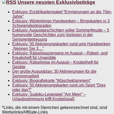
Unsere neusten Exklusivbeiträge
Exklusiv: Erzählkartenpaket “Erinnerungen an die 70er-
Jahre”
Exklusiv: Wörterbingo Handwerken – Bingokarten in 3
Schwierigkeitsgraden
Exklusiv: Augustgeschichten voller Sommerfreude – 5
humorvolle Geschichten zum Vorlesen in der
Seniorenbetreuung
Exklusiv: 50 Aktivierungskarten rund ums Handwerken
„Nennen Sie 3…“
Exklusiv: Rätselspaziergang im August – Rätsel- und
Kreativheft für Ungeübte
Exklusiv: Rätselreise im August – Knobelheft für
Geübte
Der große Augustplan: 30 Aktivierungen für die
Seniorenarbeit
Exklusiv: Biografiekarte “Wäscheklammern”
Exklusiv: 50 Aktivierungskarten rund um Sport “Dies
oder das?”
Exklusiv: Sudoku-Legespiel “Am Meer” –
Urlaubsstimmung trifft Knobelspaß
*Links, die mit einem Sternchen gekennzeichnet sind, sind
Werbelinks/Affiliate-Links