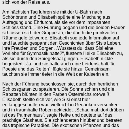
sich von der Reise aus.
Am nächsten Tag fuhren sie mit der U-Bahn nach
Schönbrunn und Elisabeth spürte eine Mischung aus
Aufregung und Ehrfurcht, als sie vor dem imposanten
Schloss stand. Eine Führung begann und die beiden Frauen
schlossen sich der Gruppe an, die durch die prunkvollen
Räume geleitet wurde. Elisabeth sog jede Information auf
und lauschte gespannt den Geschichten über Sisis Leben,
ihre Freuden und Sorgen. „Wusstest du, dass Sisi eine
Vorliebe für Gymnastik hatte?“, flüsterte Heike Elisabeth zu,
als sie durch den Spiegelsaal gingen. Elisabeth nickte
begeistert. „Ja, und sie hatte auch eine Leidenschaft für
Poesie und das Reiten“, fügte sie hinzu. Gemeinsam
tauchten sie immer tiefer in die Welt der Kaiserin ein.
Nach der Führung beschlossen sie, durch den herrlichen
Schlossgarten zu spazieren. Die Sonne schien und die
Rabatten blühten in den Farben Österreichs rot-weiß.
Elisabeth stellte sich vor, wie Sisi einst hier
entlanggeschritten war, vielleicht in Gedanken versunken
und in traumhafte Roben gekleidet. „Schau mal, dort drüben
ist das Palmenhaus“, sagte Heike und deutete auf das
prächtige Glashaus. Sie schlenderten hinüber und betraten
das tropische Paradies. Die exotischen Pflanzen und das