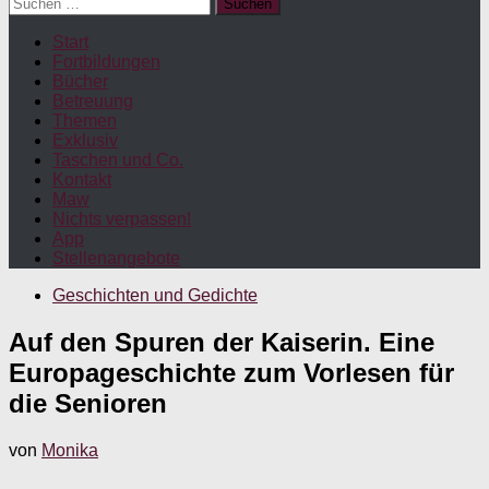
Suchen
nach:
Start
Fortbildungen
Bücher
Betreuung
Themen
Exklusiv
Taschen und Co.
Kontakt
Maw
Nichts verpassen!
App
Stellenangebote
Geschichten und Gedichte
Auf den Spuren der Kaiserin. Eine
Europageschichte zum Vorlesen für
die Senioren
von
Monika