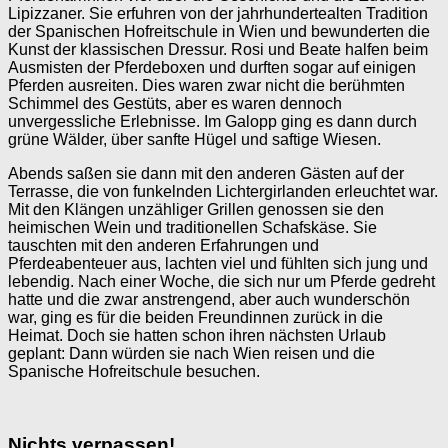
Lipizzaner. Sie erfuhren von der jahrhundertealten Tradition
der Spanischen Hofreitschule in Wien und bewunderten die
Kunst der klassischen Dressur. Rosi und Beate halfen beim
Ausmisten der Pferdeboxen und durften sogar auf einigen
Pferden ausreiten. Dies waren zwar nicht die berühmten
Schimmel des Gestüts, aber es waren dennoch
unvergessliche Erlebnisse. Im Galopp ging es dann durch
grüne Wälder, über sanfte Hügel und saftige Wiesen.
Abends saßen sie dann mit den anderen Gästen auf der
Terrasse, die von funkelnden Lichtergirlanden erleuchtet war.
Mit den Klängen unzähliger Grillen genossen sie den
heimischen Wein und traditionellen Schafskäse. Sie
tauschten mit den anderen Erfahrungen und
Pferdeabenteuer aus, lachten viel und fühlten sich jung und
lebendig. Nach einer Woche, die sich nur um Pferde gedreht
hatte und die zwar anstrengend, aber auch wunderschön
war, ging es für die beiden Freundinnen zurück in die
Heimat. Doch sie hatten schon ihren nächsten Urlaub
geplant: Dann würden sie nach Wien reisen und die
Spanische Hofreitschule besuchen.
Nichts verpassen!