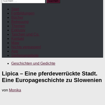
Suchen
nach:
Start
Fortbildungen
Bücher
Betreuung
Themen
Exklusiv
Taschen und Co.
Kontakt
Maw
Nichts verpassen!
App
Stellenangebote
Geschichten und Gedichte
Lipica – Eine pferdeverrückte Stadt.
Eine Europageschichte zu Slowenien
von
Monika