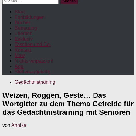
Suchen
nach:
Start
Fortbildungen
Bücher
Betreuung
Themen
Exklusiv
Taschen und Co.
Kontakt
Maw
Nichts verpassen!
App
Stellenangebote
Gedächtnistraining
Weizen, Roggen, Geste… Das
Wortgitter zu dem Thema Getreide für
das Gedächtnistraining mit Senioren
von
Annika