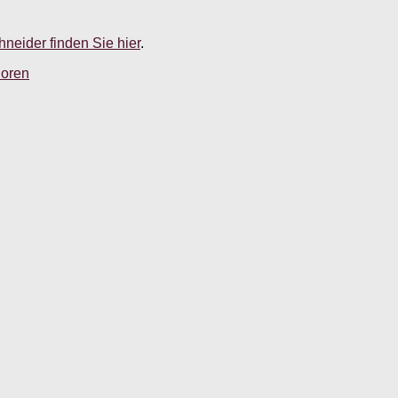
neider finden Sie hier
.
ioren