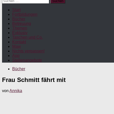
Suchen
nach:
Start
Fortbildungen
Bücher
Betreuung
Themen
Exklusiv
Taschen und Co.
Kontakt
Maw
Nichts verpassen!
App
Stellenangebote
Bücher
Frau Schmitt fährt mit
von
Annika