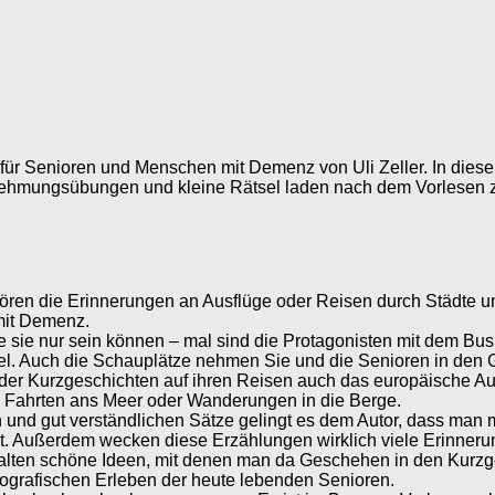
 für Senioren und Menschen mit Demenz von Uli Zeller. In dies
nehmungsübungen und kleine Rätsel laden nach dem Vorlesen
ren die Erinnerungen an Ausflüge oder Reisen durch Städte un
mit Demenz.
ie sie nur sein können – mal sind die Protagonisten mit dem Bu
el. Auch die Schauplätze nehmen Sie und die Senioren in den 
r Kurzgeschichten auf ihren Reisen auch das europäische Ausla
 Fahrten ans Meer oder Wanderungen in die Berge.
en und gut verständlichen Sätze gelingt es dem Autor, dass man 
itzt. Außerdem wecken diese Erzählungen wirklich viele Erinne
alten schöne Ideen, mit denen man da Geschehen in den Kurzges
iografischen Erleben der heute lebenden Senioren.