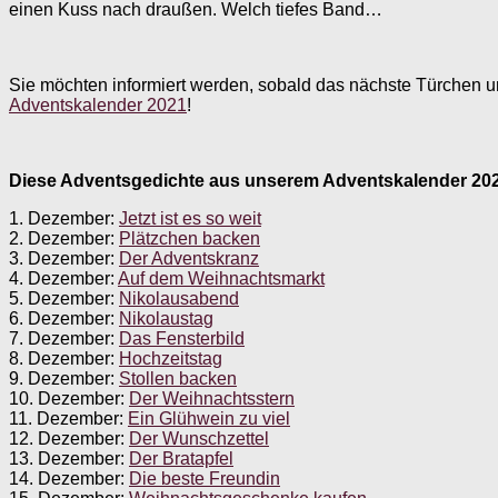
einen Kuss nach draußen. Welch tiefes Band…
Sie möchten informiert werden, sobald das nächste Türchen 
Adventskalender 2021
!
Diese Adventsgedichte aus unserem Adventskalender 2021
1. Dezember:
Jetzt ist es so weit
2. Dezember:
Plätzchen backen
3. Dezember:
Der Adventskranz
4. Dezember:
Auf dem Weihnachtsmarkt
5. Dezember:
Nikolausabend
6. Dezember:
Nikolaustag
7. Dezember:
Das Fensterbild
8. Dezember:
Hochzeitstag
9. Dezember:
Stollen backen
10. Dezember:
Der Weihnachtsstern
11. Dezember:
Ein Glühwein zu viel
12. Dezember:
Der Wunschzettel
13. Dezember:
Der Bratapfel
14. Dezember:
Die beste Freundin