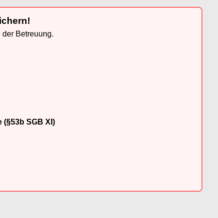
ichern!
n der Betreuung.
e (§53b SGB XI)