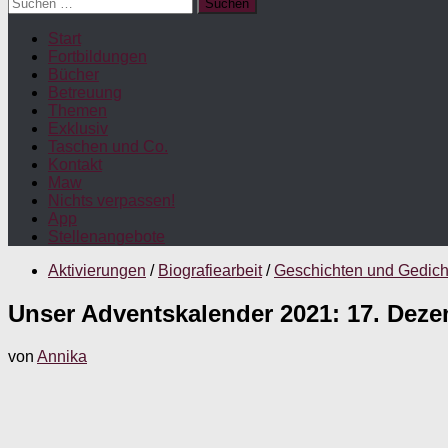
Suchen
nach:
Start
Fortbildungen
Bücher
Betreuung
Themen
Exklusiv
Taschen und Co.
Kontakt
Maw
Nichts verpassen!
App
Stellenangebote
Aktivierungen
/
Biografiearbeit
/
Geschichten und Gedich
Unser Adventskalender 2021: 17. Deze
von
Annika