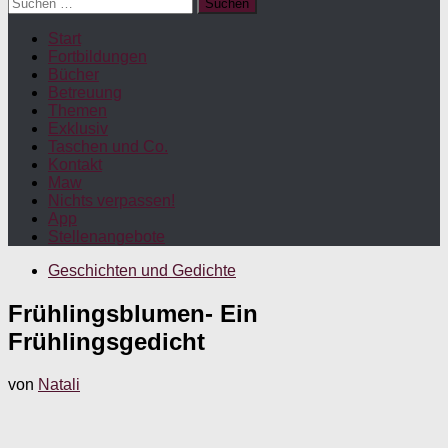
Suchen
nach:
Start
Fortbildungen
Bücher
Betreuung
Themen
Exklusiv
Taschen und Co.
Kontakt
Maw
Nichts verpassen!
App
Stellenangebote
Geschichten und Gedichte
Frühlingsblumen- Ein
Frühlingsgedicht
von
Natali