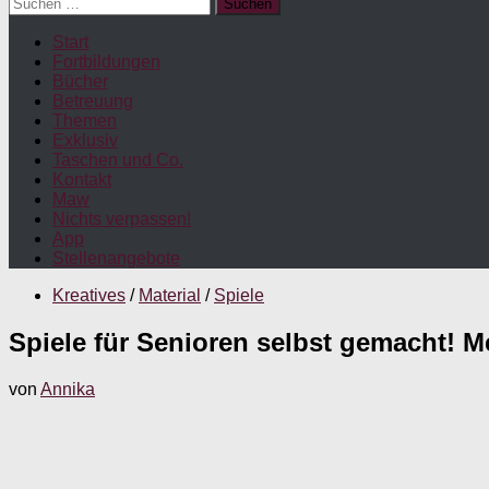
Suchen
nach:
Start
Fortbildungen
Bücher
Betreuung
Themen
Exklusiv
Taschen und Co.
Kontakt
Maw
Nichts verpassen!
App
Stellenangebote
Kreatives
/
Material
/
Spiele
Spiele für Senioren selbst gemacht! M
von
Annika