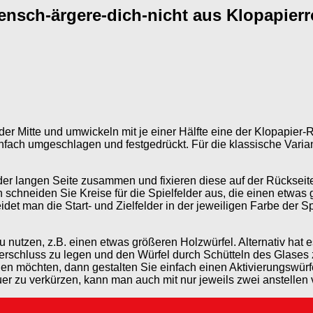
ensch-ärgere-dich-nicht aus Klopapierr
n der Mitte und umwickeln mit je einer Hälfte eine der Klopapie
nfach umgeschlagen und festgedrückt. Für die klassische Varia
der langen Seite zusammen und fixieren diese auf der Rückseite 
chneiden Sie Kreise für die Spielfelder aus, die einen etwas
idet man die Start- und Zielfelder in der jeweiligen Farbe der 
zu nutzen, z.B. einen etwas größeren Holzwürfel. Alternativ ha
verschluss zu legen und den Würfel durch Schütteln des Glases
n möchten, dann gestalten Sie einfach einen Aktivierungswürfe
uer zu verkürzen, kann man auch mit nur jeweils zwei anstellen v