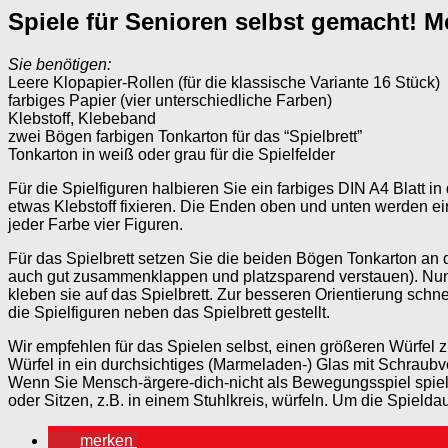
Spiele für Senioren selbst gemacht! M
Sie benötigen:
Leere Klopapier-Rollen (für die klassische Variante 16 Stück)
farbiges Papier (vier unterschiedliche Farben)
Klebstoff, Klebeband
zwei Bögen farbigen Tonkarton für das “Spielbrett”
Tonkarton in weiß oder grau für die Spielfelder
Für die Spielfiguren halbieren Sie ein farbiges DIN A4 Blatt i
etwas Klebstoff fixieren. Die Enden oben und unten werden ei
jeder Farbe vier Figuren.
Für das Spielbrett setzen Sie die beiden Bögen Tonkarton an 
auch gut zusammenklappen und platzsparend verstauen). Nun s
kleben sie auf das Spielbrett. Zur besseren Orientierung schne
die Spielfiguren neben das Spielbrett gestellt.
Wir empfehlen für das Spielen selbst, einen größeren Würfel 
Würfel in ein durchsichtiges (Marmeladen-) Glas mit Schraub
Wenn Sie Mensch-ärgere-dich-nicht als Bewegungsspiel spiele
oder Sitzen, z.B. in einem Stuhlkreis, würfeln. Um die Spielda
merken