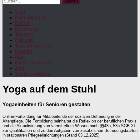
Suchen
nach:
Start
Fortbildungen
Bücher
Betreuung
Themen
Exklusiv
Taschen und Co.
Kontakt
Maw
Nichts verpassen!
App
Stellenangebote
Yoga auf dem Stuhl
Yogaeinheiten für Senioren gestalten
Online-Fortbildung für Mitarbeitende der sozialen Betreuung in der
Altenpflege. Die Fortbildung beinhaltet
die Reflexion der beruflichen Praxis
und die Aktualisierung von vermitteltem Wissen nach §§43b, 53b SGB XI
zur Qualifikation und zu den Aufgaben von zusätzlichen Betreuungskräften
in stationären Pflegeeinrichtungen (Stand 03.12.2025).