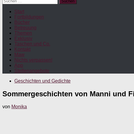
Suchen
nach:
Start
Fortbildungen
Bücher
Betreuung
Themen
Exklusiv
Taschen und Co.
Kontakt
Maw
Nichts verpassen!
App
Stellenangebote
Geschichten und Gedichte
Sommergeschichten von Manni und Fin
von
Monika