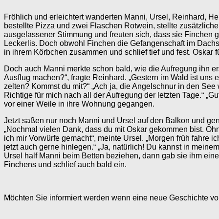
Fröhlich und erleichtert wanderten Manni, Ursel, Reinhard, H
bestellte Pizza und zwei Flaschen Rotwein, stellte zusätzlich
ausgelassener Stimmung und freuten sich, dass sie Finchen g
Leckerlis. Doch obwohl Finchen die Gefangenschaft im Dachsba
in ihrem Körbchen zusammen und schlief tief und fest. Oskar fü
Doch auch Manni merkte schon bald, wie die Aufregung ihn er
Ausflug machen?“, fragte Reinhard. „Gestern im Wald ist uns 
zelten? Kommst du mit?“ „Ach ja, die Angelschnur in den See 
Richtige für mich nach all der Aufregung der letzten Tage.“ „G
vor einer Weile in ihre Wohnung gegangen.
Jetzt saßen nur noch Manni und Ursel auf den Balkon und 
„Nochmal vielen Dank, dass du mit Oskar gekommen bist. Ohne e
ich mir Vorwürfe gemacht“, meinte Ursel. „Morgen früh fahre i
jetzt auch gerne hinlegen.“ „Ja, natürlich! Du kannst in mein
Ursel half Manni beim Betten beziehen, dann gab sie ihm ei
Finchens und schlief auch bald ein.
Möchten Sie informiert werden wenn eine neue Geschichte vo