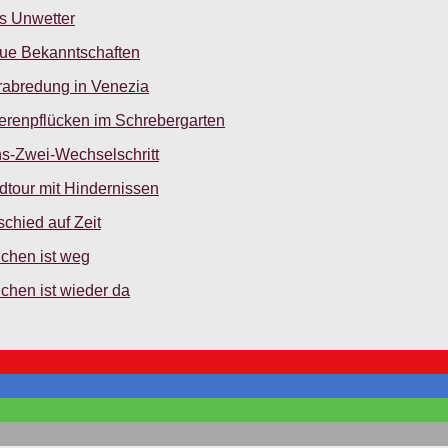
s Unwetter
eue Bekanntschaften
rabredung in Venezia
erenpflücken im Schrebergarten
s-Zwei-Wechselschritt
tour mit Hindernissen
chied auf Zeit
chen ist weg
chen ist wieder da