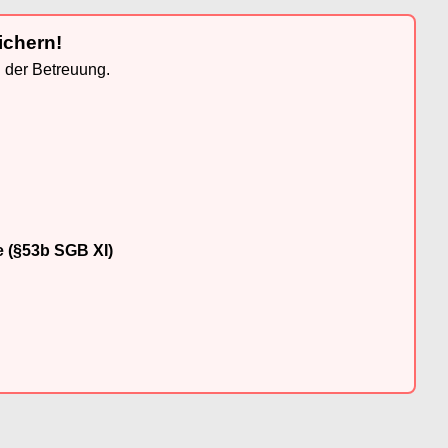
ichern!
n der Betreuung.
e (§53b SGB XI)