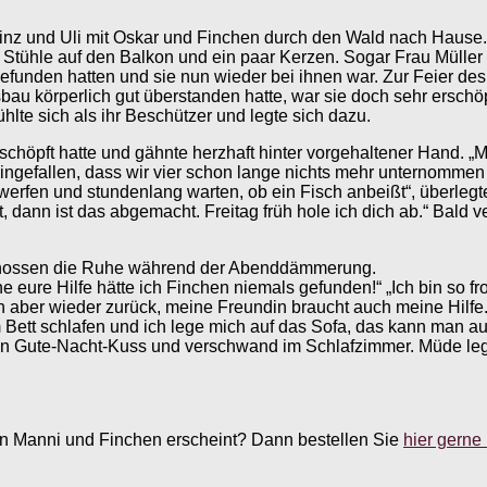
einz und Uli mit Oskar und Finchen durch den Wald nach Hause. 
e Stühle auf den Balkon und ein paar Kerzen. Sogar Frau Müller 
efunden hatten und sie nun wieder bei ihnen war. Zur Feier d
u körperlich gut überstanden hatte, war sie doch sehr erschöp
hlte sich als ihr Beschützer und legte sich dazu.
schöpft hatte und gähnte herzhaft hinter vorgehaltener Hand.
eingefallen, dass wir vier schon lange nichts mehr unternommen
werfen und stundenlang warten, ob ein Fisch anbeißt“, überlegt
ut, dann ist das abgemacht. Freitag früh hole ich dich ab.“ Bald
genossen die Ruhe während der Abenddämmerung.
ure Hilfe hätte ich Finchen niemals gefunden!“ „Ich bin so fro
ch aber wieder zurück, meine Freundin braucht auch meine Hilfe
em Bett schlafen und ich lege mich auf das Sofa, das kann man a
nen Gute-Nacht-Kuss und verschwand im Schlafzimmer. Müde leg
n Manni und Finchen erscheint? Dann bestellen Sie
hier gerne