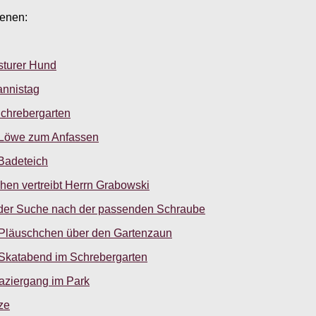
ienen:
sturer Hund
annistag
Schrebergarten
n Löwe zum Anfassen
Badeteich
hen vertreibt Herrn Grabowski
 der Suche nach der passenden Schraube
 Pläuschchen über den Gartenzaun
 Skatabend im Schrebergarten
aziergang im Park
ze