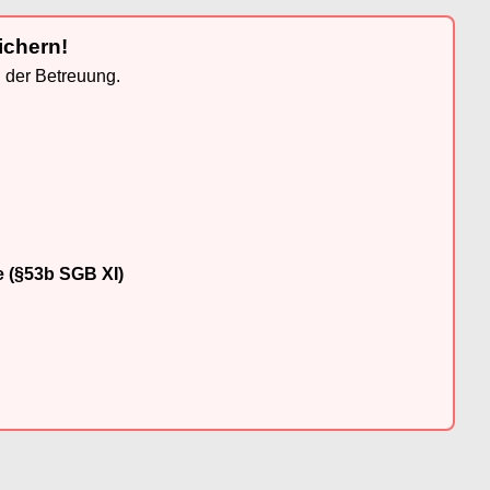
ichern!
n der Betreuung.
e (§53b SGB XI)