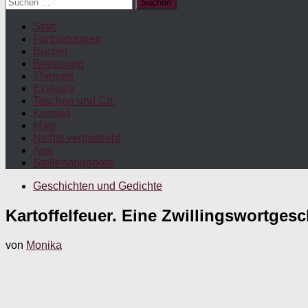
Suchen
nach:
Start
Fortbildungen
Bücher
Betreuung
Themen
Exklusiv
Taschen und Co.
Kontakt
Maw
Nichts verpassen!
App
Stellenangebote
Geschichten und Gedichte
Kartoffelfeuer. Eine Zwillingswortgesc
von
Monika