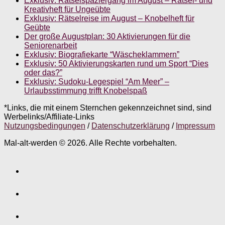
Exklusiv: Rätselspaziergang im August – Rätsel- und
Kreativheft für Ungeübte
Exklusiv: Rätselreise im August – Knobelheft für
Geübte
Der große Augustplan: 30 Aktivierungen für die
Seniorenarbeit
Exklusiv: Biografiekarte “Wäscheklammern”
Exklusiv: 50 Aktivierungskarten rund um Sport “Dies
oder das?”
Exklusiv: Sudoku-Legespiel “Am Meer” –
Urlaubsstimmung trifft Knobelspaß
*Links, die mit einem Sternchen gekennzeichnet sind, sind
Werbelinks/Affiliate-Links
Nutzungsbedingungen
/
Datenschutzerklärung
/
Impressum
Mal-alt-werden © 2026. Alle Rechte vorbehalten.