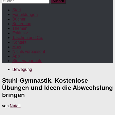
Suchen
nach:
Start
Fortbildungen
Bücher
Betreuung
Themen
Exklusiv
Taschen und Co.
Kontakt
Maw
Nichts verpassen!
App
Stellenangebote
Bewegung
Stuhl-Gymnastik. Kostenlose
Übungen und Ideen die Abwechslung
bringen
von
Natali